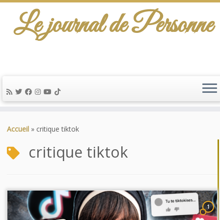
Le journal de Personne
Passer
au
Accueil
»
critique tiktok
contenu
critique tiktok
1