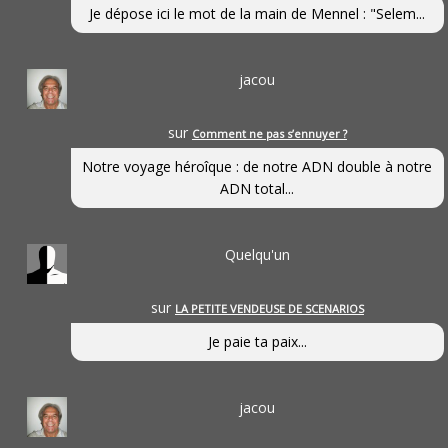
Je dépose ici le mot de la main de Mennel : "Selem...
jacou
sur
Comment ne pas s’ennuyer ?
Notre voyage héroîque : de notre ADN double à notre
ADN total...
Quelqu'un
sur
LA PETITE VENDEUSE DE SCENARIOS
Je paie ta paix...
jacou