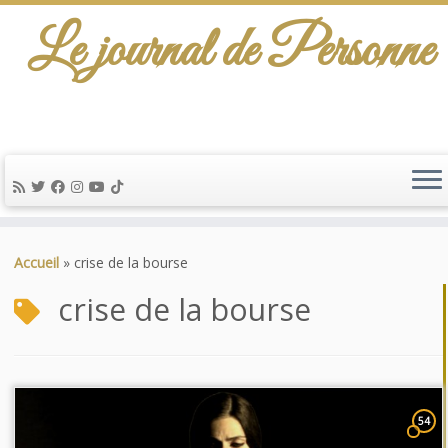
Le journal de Personne
Passer
au
Accueil
»
crise de la bourse
contenu
crise de la bourse
54