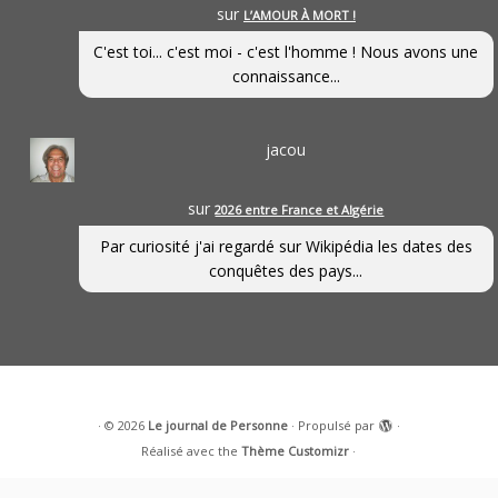
sur
L’AMOUR À MORT !
C'est toi... c'est moi - c'est l'homme ! Nous avons une
connaissance...
jacou
sur
2026 entre France et Algérie
Par curiosité j'ai regardé sur Wikipédia les dates des
conquêtes des pays...
·
© 2026
Le journal de Personne
·
Propulsé par
·
Réalisé avec the
Thème Customizr
·