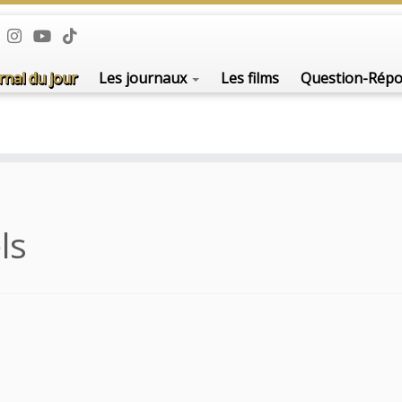
rnal du jour
Les journaux
Les films
Question-Rép
ls