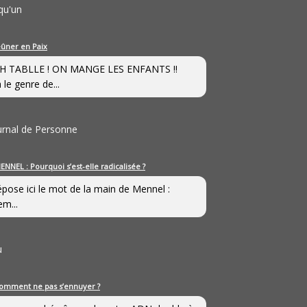
qu'un
eûner en Paix
H TABLLE ! ON MANGE LES ENFANTS !!
 le genre de...
ournal de Personne
ENNEL : Pourquoi s’est-elle radicalisée ?
épose ici le mot de la main de Mennel :
em...
u
omment ne pas s’ennuyer ?