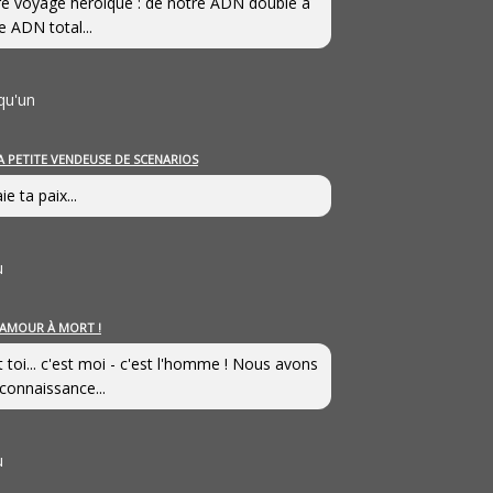
e voyage héroîque : de notre ADN double à
e ADN total...
qu'un
A PETITE VENDEUSE DE SCENARIOS
ie ta paix...
u
’AMOUR À MORT !
t toi... c'est moi - c'est l'homme ! Nous avons
connaissance...
u