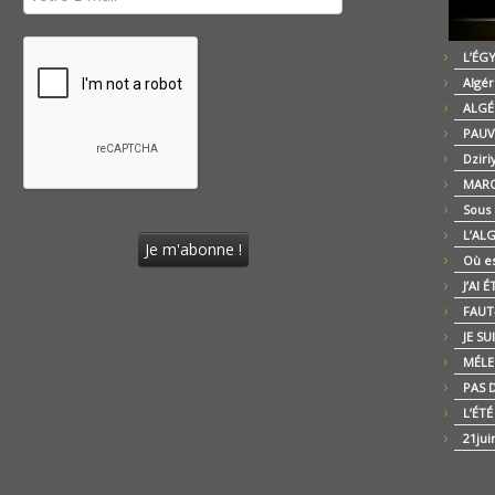
L’ÉG
Algér
ALGÉ
PAUV
Dziri
MARO
Sous
L’AL
Où es
J’AI 
FAUT-
JE SU
MÉLE
PAS D
L’ÉT
21jui