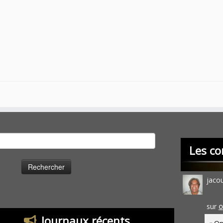
cher :
Les co
jaco
sur
O
Journaux récents