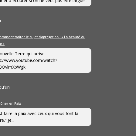
ir et à écouter si on ne veut pas être largué...
u
omment traiter le sujet d’agrégation : « La beauté du
e »
ouvelle Terre qui arrive
s://www.youtube.com/watch?
QOvlmXbWgk
qu'un
eûner en Paix
st faire la paix avec ceux qui vous font la
e." Je...