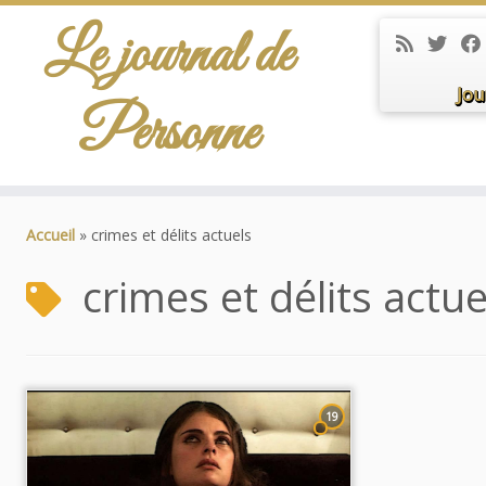
Le journal de
Jou
Personne
Passer
au
Accueil
»
crimes et délits actuels
contenu
crimes et délits actue
19