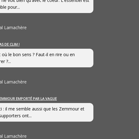
 ne voit bien qu'avec le coeur. L'essentiel est
ible pour...
al Lamachère
AS DE CLIM !
st où le bon sens ? Faut-il en rire ou en
er ?...
al Lamachère
EMMOUR EMPORTÉ PAR LA VAGUE
i : il me semble aussi que les Zemmour et
supporters ont...
al Lamachère