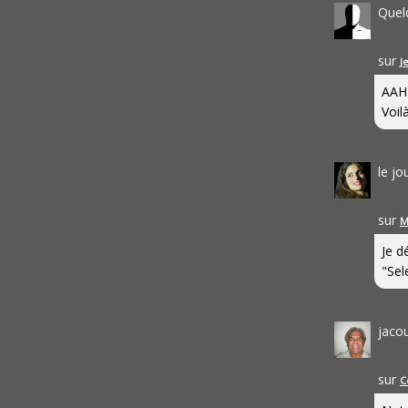
Quel
sur
J
AAH
Voilà
le j
sur
M
Je d
"Sel
jaco
sur
C