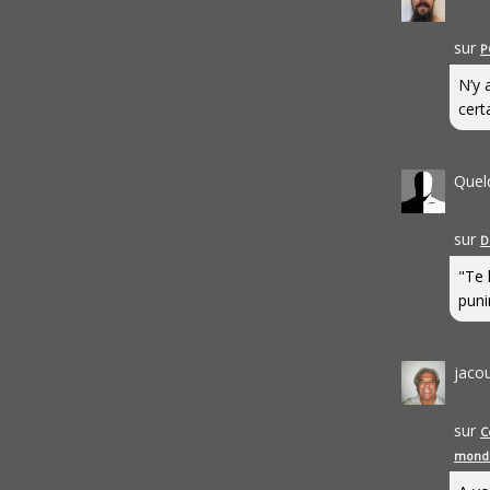
sur
P
N’y 
cert
Quel
sur
D
"Te 
punir
jaco
sur
C
mond