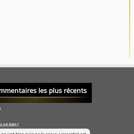
mmentaires les plus récents
u
ù est Allah ?