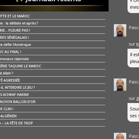
« On
invis
YPTE ET LE MAROC
ie : la défaite et après ?
Pasc
RIE… PLEURE PAS !
RES SÉNÉGALAIS !
sur
P
ya défie l’Amérique
C AU FINAL !
Il e
 menace islamiste
pleur
GÉRIE TAQUINE LE MAROC
t Allah ?
ÉTÉ AGRESSÉE
Pasc
IL INTERDIRE LE JEU ?
IS ACHRAF HAKIMI
sur
Z
NCHON BALLON D’OR
Souc
E CLIM !
ses 
É ALGÉRIEN
n – LA FÊTE DE TROP
Pasc