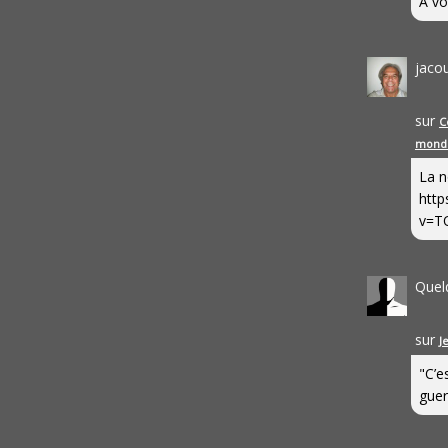
A vo
jaco
sur
C
mond
La n
http
v=T
Quel
sur
J
"C’e
guerr