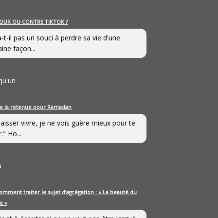
OUR OU CONTRE TIKTOK ?
a-t-il pas un souci à perdre sa vie d'une
aine façon...
qu'un
e la retenue pour Ramadan
laisser vivre, je ne vois guère mieux pour te
." Ho...
u
omment traiter le sujet d’agrégation : « La beauté du
e »