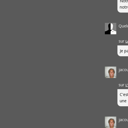
Notr
notr
Quel
sur
L
Je pa
jaco
sur
L
C'es
une 
jaco