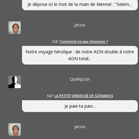
Je dépose ici le mot de la main de Mennel : "Selem...
jacou
sur
Comment ne pas s’ennuyer ?
Notre voyage héroîque : de notre ADN double à notre
ADN total...
Quelqu'un
sur
LA PETITE VENDEUSE DE SCENARIOS
Je paie ta paix...
jacou