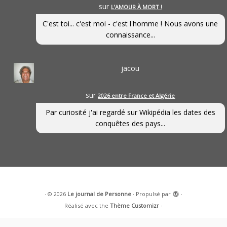
sur
L’AMOUR À MORT !
C'est toi... c'est moi - c'est l'homme ! Nous avons une
connaissance...
jacou
sur
2026 entre France et Algérie
Par curiosité j'ai regardé sur Wikipédia les dates des
conquêtes des pays...
·
© 2026
Le journal de Personne
·
Propulsé par
·
Réalisé avec the
Thème Customizr
·