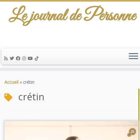
Le journal de Personne
Passer
au
Accueil
»
crétin
contenu
crétin
25