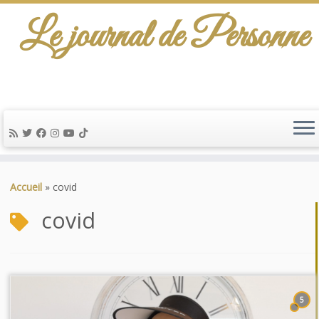
Le journal de Personne
De l'info-scénario pour traiter une question
d'actualité…
Passer
au
Accueil
»
covid
contenu
covid
5