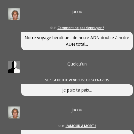
jacou
sur
Comment ne pas s’ennuyer ?
Notre voyage héroîque : de notre ADN double à notre
ADN total...
Quelqu'un
sur
LA PETITE VENDEUSE DE SCENARIOS
Je paie ta paix...
jacou
sur
L’AMOUR À MORT !