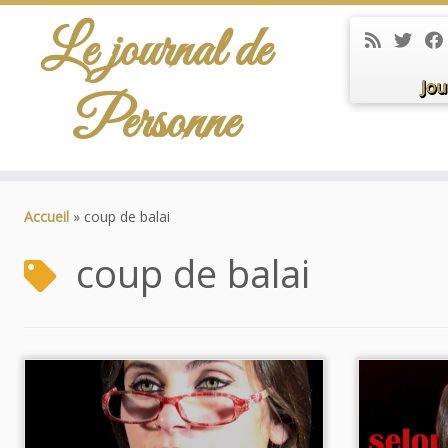
Le journal de
Jou
Personne
Passer
au
Accueil
»
coup de balai
contenu
coup de balai