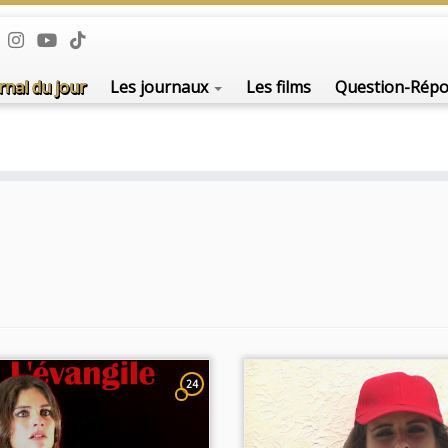
rnal du jour
Les journaux
Les films
Question-Rép
24