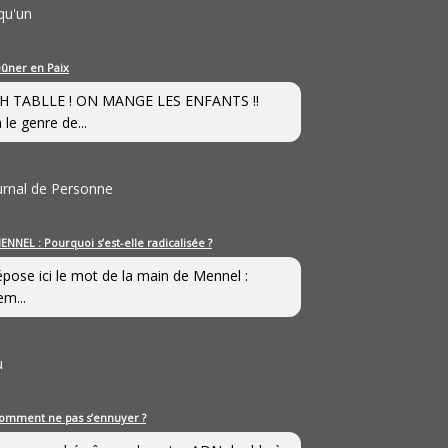
qu'un
eûner en Paix
H TABLLE ! ON MANGE LES ENFANTS !!
 le genre de...
ournal de Personne
ENNEL : Pourquoi s’est-elle radicalisée ?
épose ici le mot de la main de Mennel :
em...
u
omment ne pas s’ennuyer ?