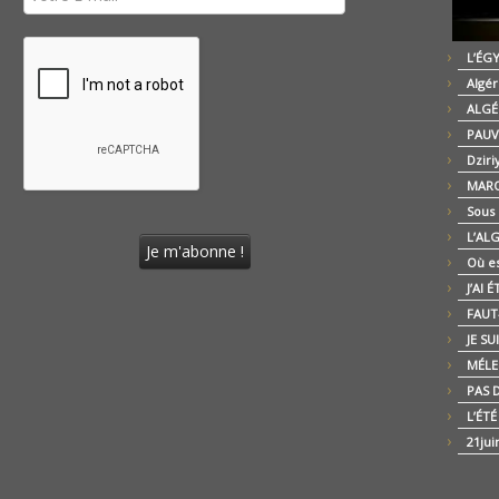
L’ÉG
Algér
ALGÉ
PAUV
Dziri
MARO
Sous
L’AL
Où es
J’AI 
FAUT-
JE SU
MÉLE
PAS D
L’ÉT
21jui