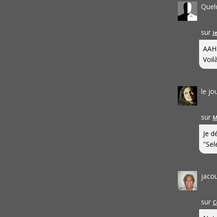
Quel
sur
J
AAH
Voilà
le j
sur
M
Je d
"Sel
jaco
sur
C