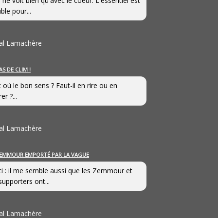
 ne voit bien qu'avec le coeur. L'essentiel est
ible pour...
al Lamachère
AS DE CLIM !
st où le bon sens ? Faut-il en rire ou en
er ?...
al Lamachère
EMMOUR EMPORTÉ PAR LA VAGUE
i : il me semble aussi que les Zemmour et
supporters ont...
al Lamachère