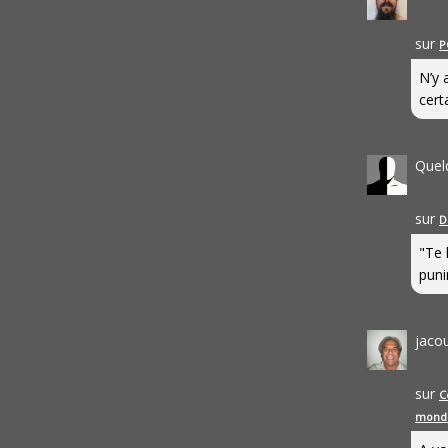
sur
P
N’y 
cert
Quel
sur
D
"Te 
punir
jaco
sur
C
mond