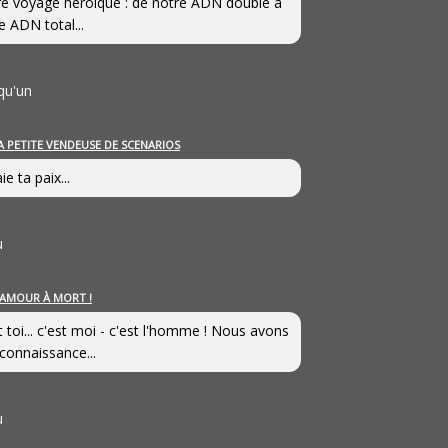
e voyage héroîque : de notre ADN double à
e ADN total...
qu'un
A PETITE VENDEUSE DE SCENARIOS
ie ta paix...
u
’AMOUR À MORT !
t toi... c'est moi - c'est l'homme ! Nous avons
connaissance...
u