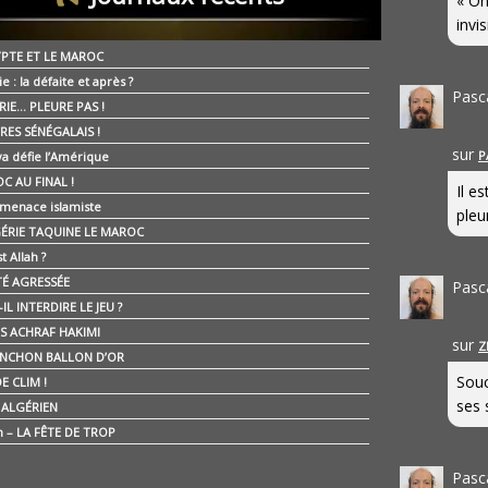
« On
invis
YPTE ET LE MAROC
ie : la défaite et après ?
Pasc
RIE… PLEURE PAS !
RES SÉNÉGALAIS !
sur
P
ya défie l’Amérique
C AU FINAL !
Il e
 menace islamiste
pleur
GÉRIE TAQUINE LE MAROC
t Allah ?
ÉTÉ AGRESSÉE
Pasc
IL INTERDIRE LE JEU ?
IS ACHRAF HAKIMI
sur
Z
NCHON BALLON D’OR
Souc
E CLIM !
ses 
É ALGÉRIEN
n – LA FÊTE DE TROP
Pasc