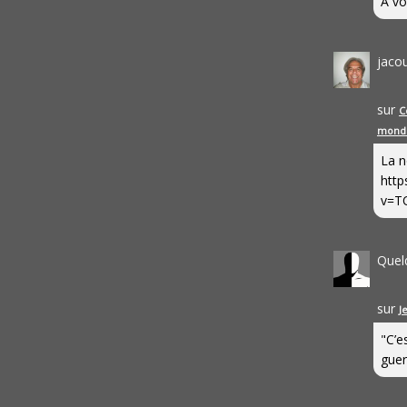
A vo
jaco
sur
C
mond
La n
http
v=T
Quel
sur
J
"C’e
guerr