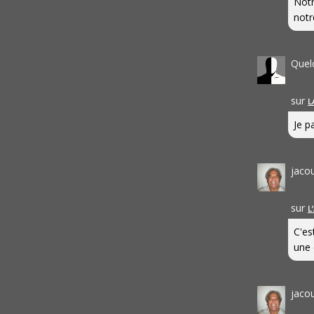
Notr
notr
Quel
sur
L
Je pa
jaco
sur
L
C'es
une 
jaco