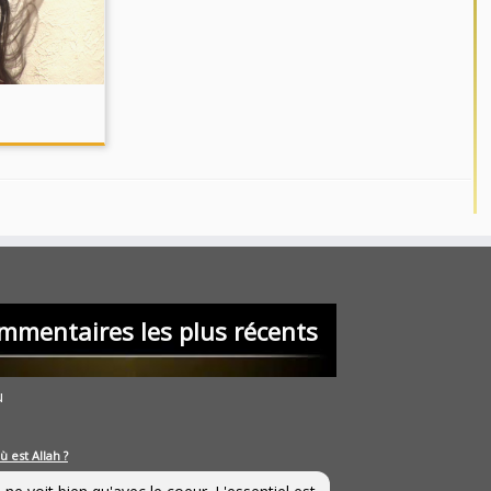
mmentaires les plus récents
u
ù est Allah ?