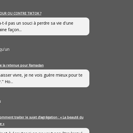
OUR OU CONTRE TIKTOK ?
a-t-il pas un souci à perdre sa vie d'une
aine façon...
qu'un
e la retenue pour Ramadan
laisser vivre, je ne vois guère mieux pour te
." Ho...
u
omment traiter le sujet d’agrégation : « La beauté du
e »