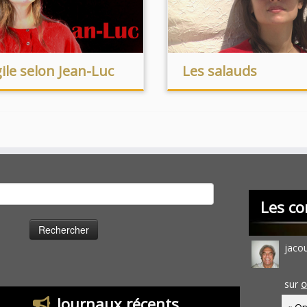
ile selon Jean-Luc
Les salauds
cher :
Les co
jaco
sur
O
Journaux récents