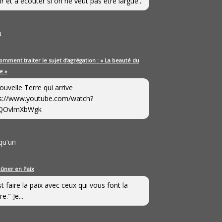
ir et à écouter si on ne veut pas être largué...
u
omment traiter le sujet d’agrégation : « La beauté du
e »
ouvelle Terre qui arrive
s://www.youtube.com/watch?
QOvlmXbWgk
qu'un
eûner en Paix
st faire la paix avec ceux qui vous font la
e." Je...