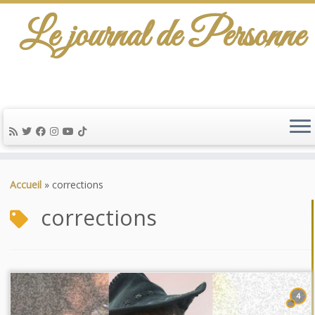
Le journal de Personne
Passer
au
Accueil
»
corrections
contenu
corrections
4