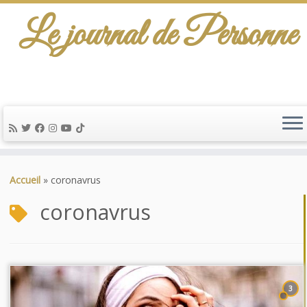
Le journal de Personne
Passer
au
Accueil
»
coronavrus
contenu
coronavrus
3