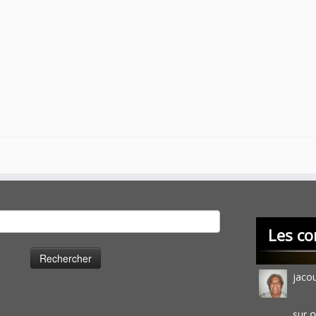
cher :
Les co
jaco
sur
O