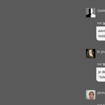
Quel
sur
J
AAH
Voilà
le j
sur
M
Je d
"Sel
jaco
sur