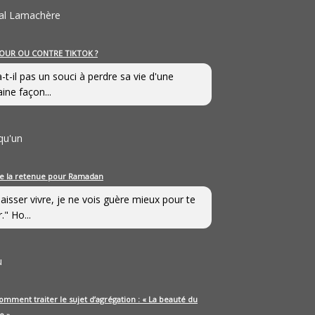
al Lamachère
OUR OU CONTRE TIKTOK ?
a-t-il pas un souci à perdre sa vie d'une
aine façon...
qu'un
e la retenue pour Ramadan
laisser vivre, je ne vois guère mieux pour te
." Ho...
u
omment traiter le sujet d’agrégation : « La beauté du
e »