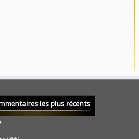
mmentaires les plus récents
u
ù est Allah ?