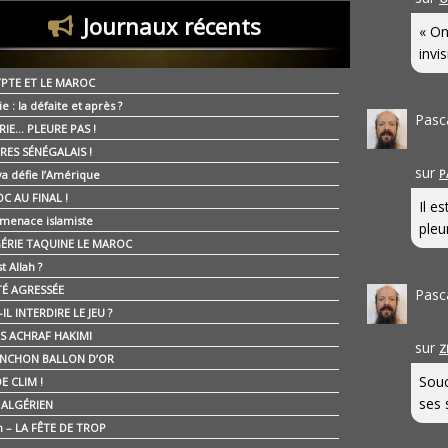
Journaux récents
« On
invis
YPTE ET LE MAROC
ie : la défaite et après ?
Pasc
RIE… PLEURE PAS !
RES SÉNÉGALAIS !
sur
P
ya défie l’Amérique
C AU FINAL !
Il e
 menace islamiste
pleur
GÉRIE TAQUINE LE MAROC
t Allah ?
ÉTÉ AGRESSÉE
Pasc
IL INTERDIRE LE JEU ?
IS ACHRAF HAKIMI
sur
Z
NCHON BALLON D’OR
Souc
E CLIM !
ses 
É ALGÉRIEN
n – LA FÊTE DE TROP