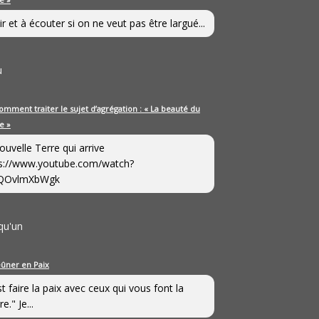
ir et à écouter si on ne veut pas être largué...
u
omment traiter le sujet d’agrégation : « La beauté du
e »
ouvelle Terre qui arrive
s://www.youtube.com/watch?
QOvlmXbWgk
qu'un
eûner en Paix
st faire la paix avec ceux qui vous font la
e." Je...