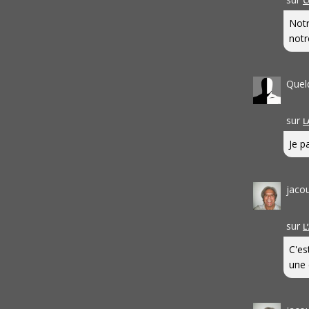
C
Notr
notr
Quel
sur
L
Je pa
jaco
sur
L
C'es
une 