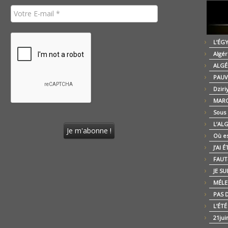
L’ÉG
Algér
ALGÉ
PAUV
Dziri
MARO
Sous
L’AL
Où es
J’AI 
FAUT-
JE SU
MÉLE
PAS D
L’ÉT
21jui