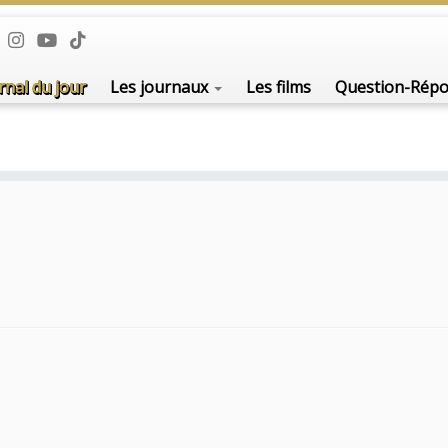
rnal du jour
Les journaux
Les films
Question-Rép