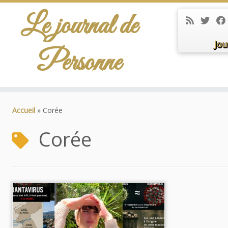
Le journal de
Jou
Personne
Passer
au
Accueil
»
Corée
contenu
Corée