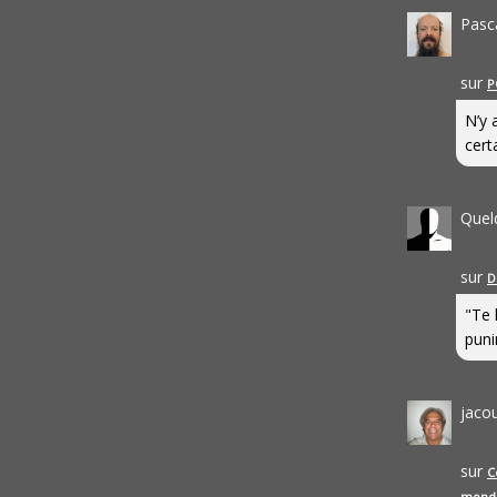
Pasc
sur
P
N’y 
cert
Quel
sur
D
"Te 
punir
jaco
sur
C
mond