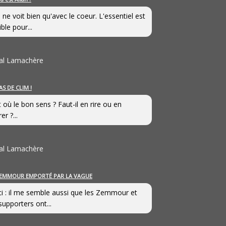
 ne voit bien qu'avec le coeur. L'essentiel est
ible pour...
al Lamachère
AS DE CLIM !
st où le bon sens ? Faut-il en rire ou en
er ?...
al Lamachère
EMMOUR EMPORTÉ PAR LA VAGUE
i : il me semble aussi que les Zemmour et
supporters ont...