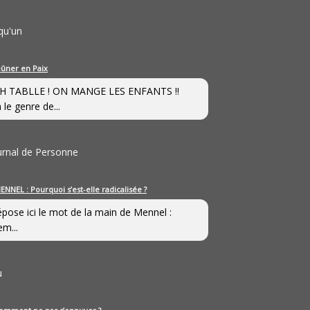
qu'un
eûner en Paix
H TABLLE ! ON MANGE LES ENFANTS !!
 le genre de...
ournal de Personne
ENNEL : Pourquoi s’est-elle radicalisée ?
épose ici le mot de la main de Mennel :
em...
u