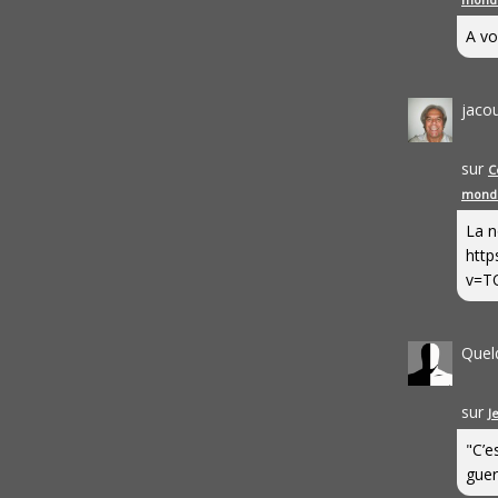
A vo
jaco
sur
C
mond
La n
http
v=T
Quel
sur
J
"C’e
guerr