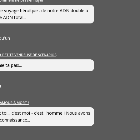
omment ne pas s’ennuyer ?
e voyage héroîque : de notre ADN double à
e ADN total...
qu'un
A PETITE VENDEUSE DE SCENARIOS
ie ta paix...
u
’AMOUR À MORT !
t toi... c'est moi - c'est l'homme ! Nous avons
connaissance...