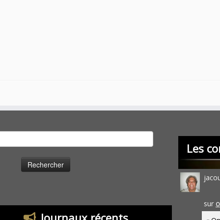
cher :
Les co
jaco
sur
O
Journaux récents