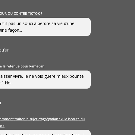
OUR OU CONTRE TIKTOK ?
a-t-il pas un souci à perdre sa vie d'une
aine façon...
qu'un
e la retenue pour Ramadan
laisser vivre, je ne vois guère mieux pour te
." Ho...
u
omment traiter le sujet d’agrégation : « La beauté du
e »