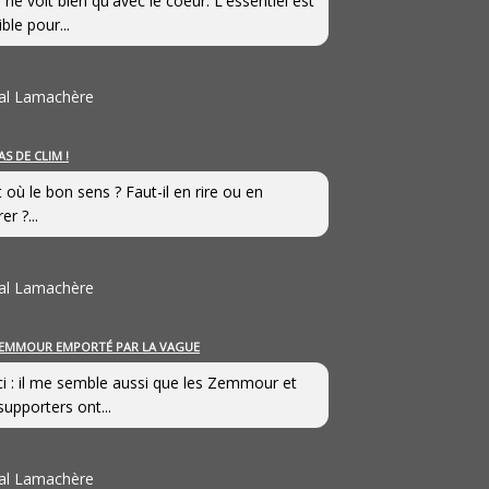
 ne voit bien qu'avec le coeur. L'essentiel est
ible pour...
al Lamachère
AS DE CLIM !
st où le bon sens ? Faut-il en rire ou en
er ?...
al Lamachère
EMMOUR EMPORTÉ PAR LA VAGUE
i : il me semble aussi que les Zemmour et
supporters ont...
al Lamachère