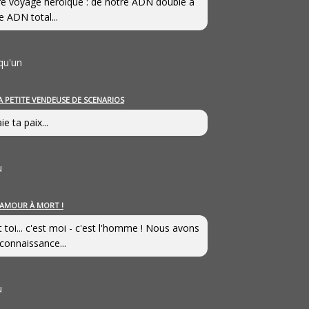
e voyage héroîque : de notre ADN double à
e ADN total...
qu'un
A PETITE VENDEUSE DE SCENARIOS
ie ta paix...
u
’AMOUR À MORT !
t toi... c'est moi - c'est l'homme ! Nous avons
connaissance...
u