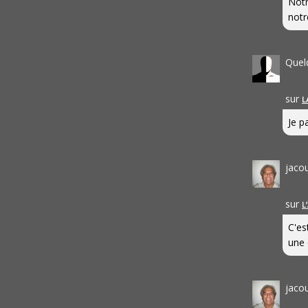
Notr
notr
Quel
sur
L
Je pa
jaco
sur
L
C'es
une 
jaco