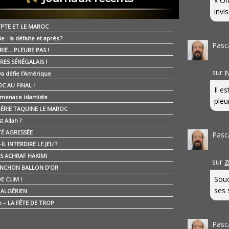
« On
invis
YPTE ET LE MAROC
ie : la défaite et après ?
Pasc
RIE… PLEURE PAS !
RES SÉNÉGALAIS !
sur
P
ya défie l’Amérique
C AU FINAL !
Il e
 menace islamiste
pleur
GÉRIE TAQUINE LE MAROC
t Allah ?
ÉTÉ AGRESSÉE
Pasc
IL INTERDIRE LE JEU ?
IS ACHRAF HAKIMI
sur
Z
NCHON BALLON D’OR
Souc
E CLIM !
ses 
É ALGÉRIEN
n – LA FÊTE DE TROP
Pasc