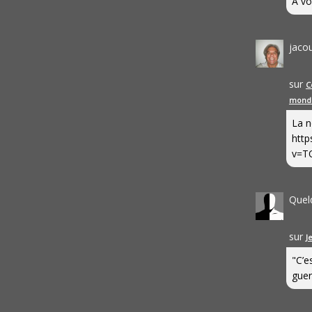
A vo
jaco
sur
C
mond
La n
http
v=T
Quel
sur
J
"C’e
guerr