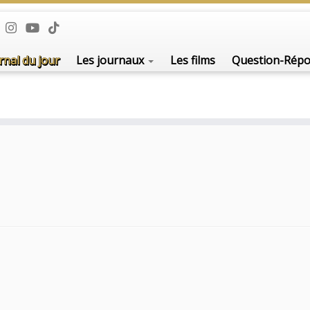
rnal du jour
Les journaux
Les films
Question-Rép