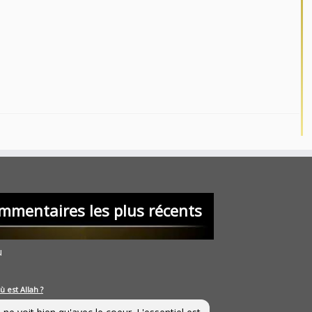
mmentaires les plus récents
u
ù est Allah ?