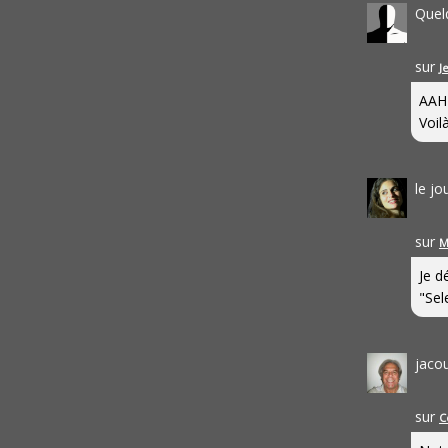
Quel
sur
J
AAH
Voilà
le j
sur
M
Je d
"Sel
jaco
sur
C