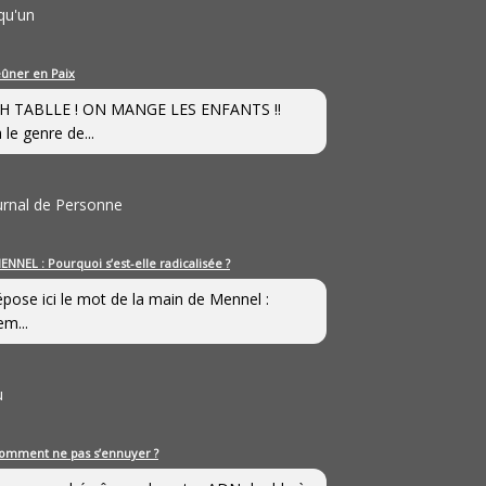
qu'un
eûner en Paix
H TABLLE ! ON MANGE LES ENFANTS !!
 le genre de...
ournal de Personne
ENNEL : Pourquoi s’est-elle radicalisée ?
épose ici le mot de la main de Mennel :
em...
u
omment ne pas s’ennuyer ?