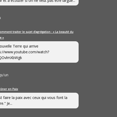
ir et à écouter si on ne veut pas être largué...
u
omment traiter le sujet d’agrégation : « La beauté du
e »
ouvelle Terre qui arrive
s://www.youtube.com/watch?
QOvlmXbWgk
qu'un
eûner en Paix
st faire la paix avec ceux qui vous font la
e." Je...