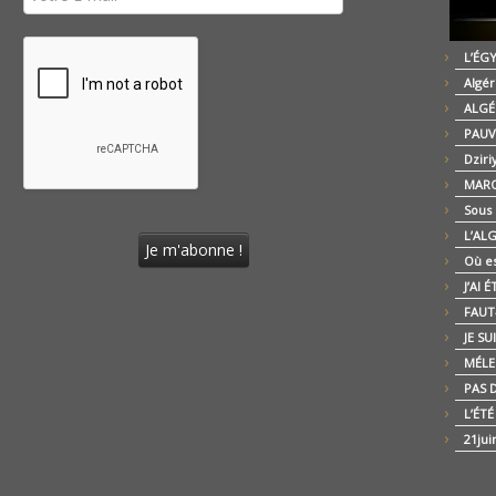
L’ÉG
Algér
ALGÉ
PAUV
Dziri
MARO
Sous
L’AL
Où es
J’AI 
FAUT-
JE SU
MÉLE
PAS D
L’ÉT
21jui