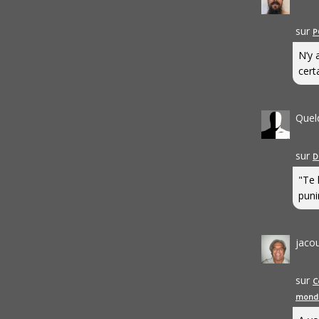
sur
P
N’y 
cert
Quel
sur
D
"Te 
punir
jaco
sur
C
mond