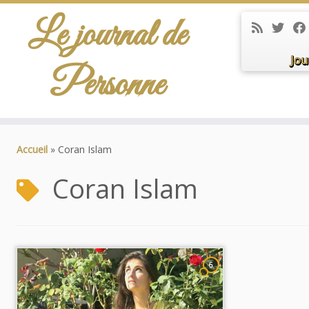
Le journal de
Jou
Personne
Passer
au
Accueil
»
Coran Islam
contenu
Coran Islam
6