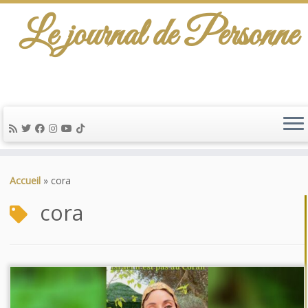
Le journal de Personne
Passer
au
Accueil
»
cora
contenu
cora