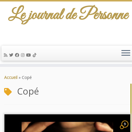
Le journal de Personne
De l'info-scénario pour traiter une question
d'actualité…
Passer
au
Accueil
»
Copé
contenu
Copé
9