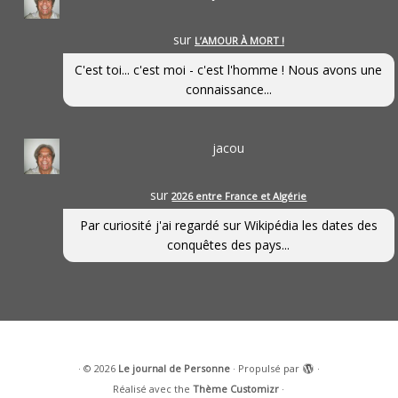
sur
L’AMOUR À MORT !
C'est toi... c'est moi - c'est l'homme ! Nous avons une
connaissance...
jacou
sur
2026 entre France et Algérie
Par curiosité j'ai regardé sur Wikipédia les dates des
conquêtes des pays...
·
© 2026
Le journal de Personne
·
Propulsé par
·
Réalisé avec the
Thème Customizr
·