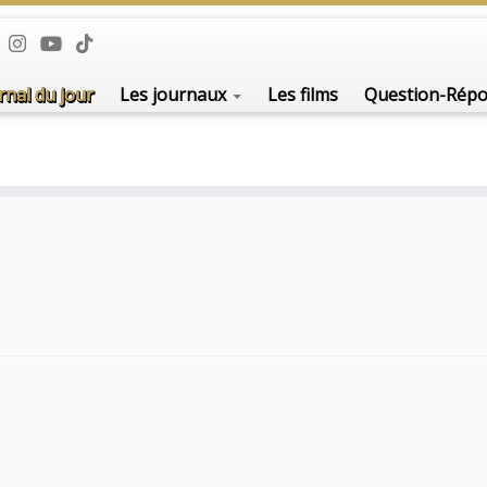
De l'i
rnal du jour
Les journaux
Les films
Question-Rép