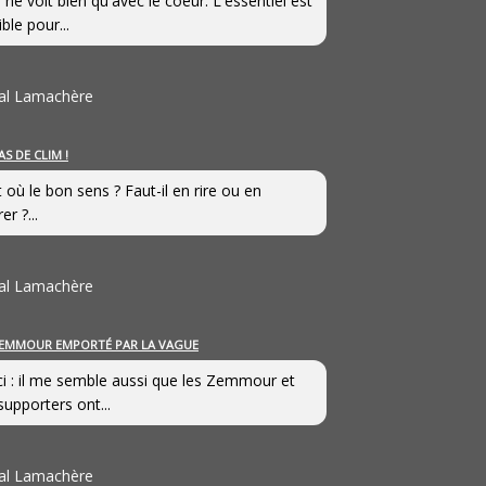
 ne voit bien qu'avec le coeur. L'essentiel est
ible pour...
al Lamachère
AS DE CLIM !
st où le bon sens ? Faut-il en rire ou en
er ?...
al Lamachère
EMMOUR EMPORTÉ PAR LA VAGUE
i : il me semble aussi que les Zemmour et
supporters ont...
al Lamachère