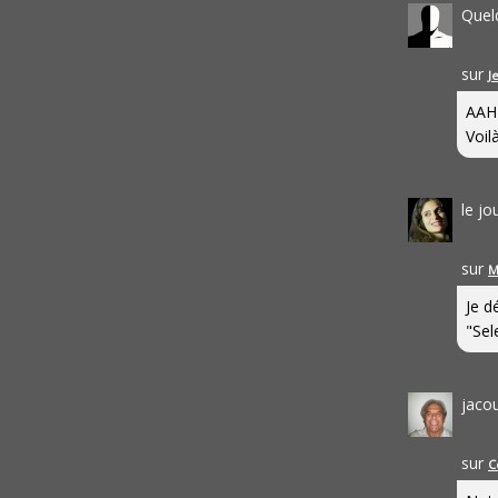
Quel
sur
J
AAH
Voilà
le j
sur
M
Je d
"Sel
jaco
sur
C