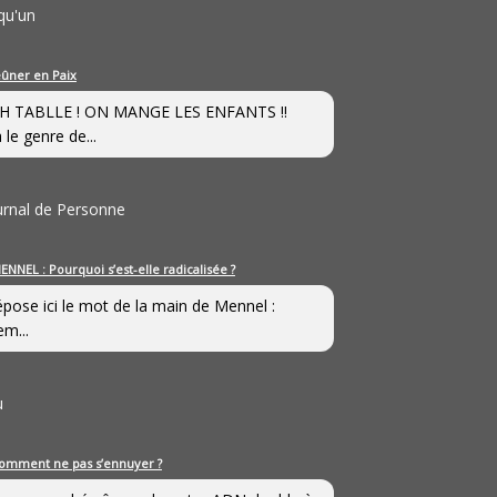
qu'un
eûner en Paix
H TABLLE ! ON MANGE LES ENFANTS !!
 le genre de...
ournal de Personne
ENNEL : Pourquoi s’est-elle radicalisée ?
épose ici le mot de la main de Mennel :
em...
u
omment ne pas s’ennuyer ?