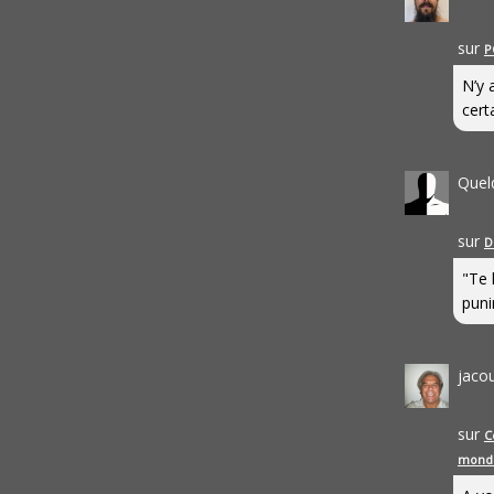
sur
P
N’y 
cert
Quel
sur
D
"Te 
punir
jaco
sur
C
mond