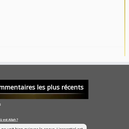
mmentaires les plus récents
u
ù est Allah ?