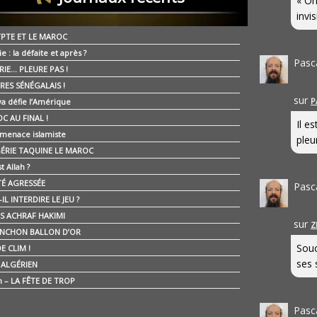
« On
invis
YPTE ET LE MAROC
ie : la défaite et après ?
Pasc
RIE… PLEURE PAS !
RES SÉNÉGALAIS !
sur
P
ya défie l’Amérique
C AU FINAL !
Il e
 menace islamiste
pleur
GÉRIE TAQUINE LE MAROC
t Allah ?
ÉTÉ AGRESSÉE
Pasc
IL INTERDIRE LE JEU ?
IS ACHRAF HAKIMI
sur
Z
NCHON BALLON D’OR
Souc
E CLIM !
ses 
É ALGÉRIEN
n – LA FÊTE DE TROP
Pasc