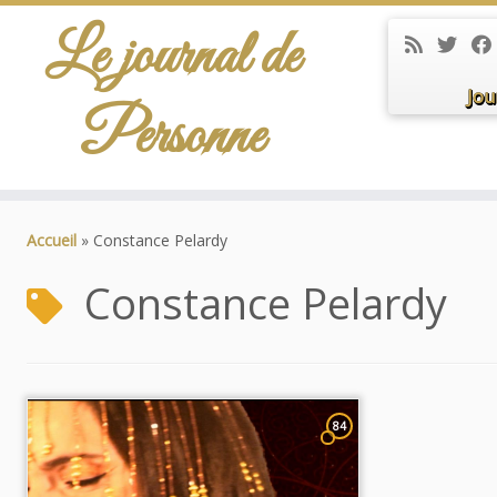
Le journal de
Jou
Personne
Passer
au
Accueil
»
Constance Pelardy
contenu
Constance Pelardy
84