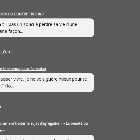
OUR OU CONTRE TIKTOK ?
a-t-il pas un souci à perdre sa vie d'une
aine façon...
qu'un
e la retenue pour Ramadan
laisser vivre, je ne vois guère mieux pour te
." Ho...
u
omment traiter le sujet d’agrégation : « La beauté du
e »