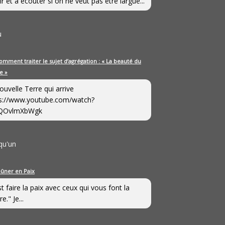
ir et à écouter si on ne veut pas être largué...
u
omment traiter le sujet d’agrégation : « La beauté du
e »
ouvelle Terre qui arrive
s://www.youtube.com/watch?
QOvlmXbWgk
qu'un
eûner en Paix
st faire la paix avec ceux qui vous font la
e." Je...