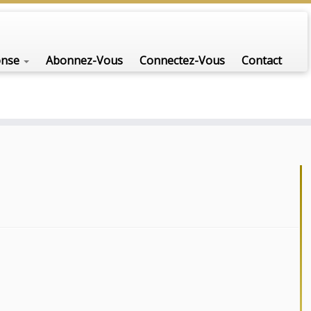
nfo-scénario pour traiter une question d'actualité…
onse
Abonnez-Vous
Connectez-Vous
Contact