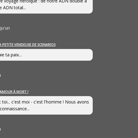
e voyage héroîque : de notre ADN double à
e ADN total...
qu'un
A PETITE VENDEUSE DE SCENARIOS
ie ta paix...
u
’AMOUR À MORT !
t toi... c'est moi - c'est l'homme ! Nous avons
connaissance...
u