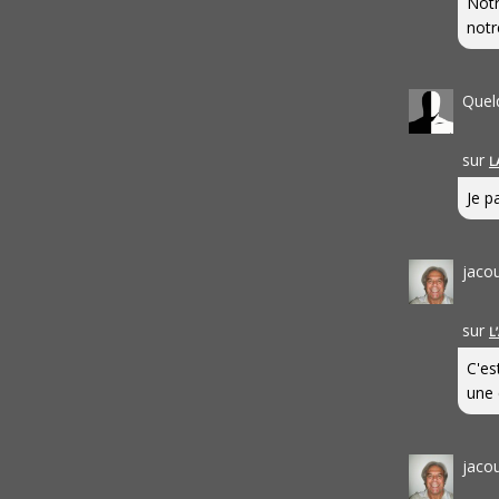
Notr
notr
Quel
sur
L
Je pa
jaco
sur
L
C'es
une 
jaco