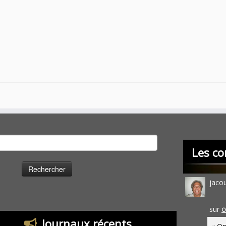
cher :
Les co
jaco
sur
O
Journaux récents