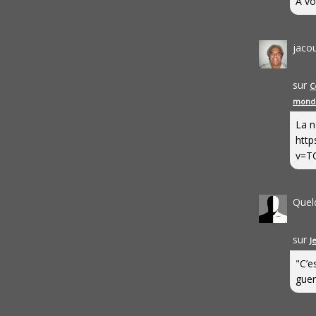
A vo
jaco
sur
C
mond
La n
http
v=T
Quel
sur
J
"C’e
guerr