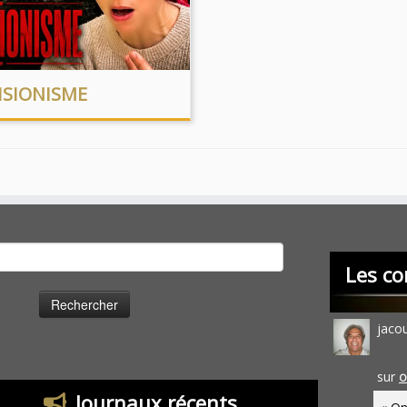
ISIONISME
cher :
Les co
jaco
sur
O
Journaux récents