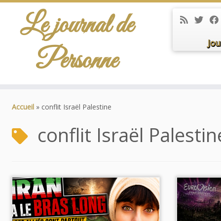
Le journal de
Jou
Personne
Passer
au
Accueil
»
conflit Israël Palestine
contenu
conflit Israël Palestin