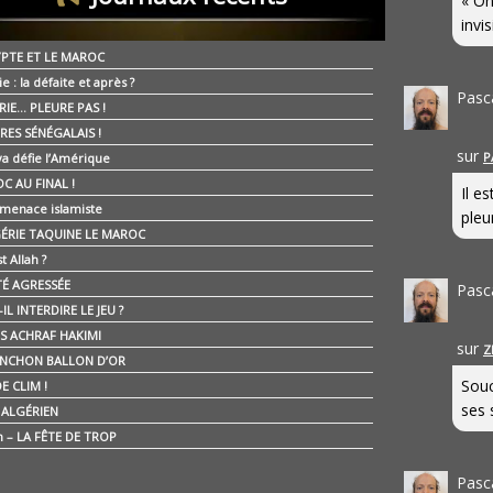
« On
invis
YPTE ET LE MAROC
ie : la défaite et après ?
Pasc
RIE… PLEURE PAS !
RES SÉNÉGALAIS !
sur
P
ya défie l’Amérique
C AU FINAL !
Il e
 menace islamiste
pleur
GÉRIE TAQUINE LE MAROC
t Allah ?
ÉTÉ AGRESSÉE
Pasc
IL INTERDIRE LE JEU ?
IS ACHRAF HAKIMI
sur
Z
NCHON BALLON D’OR
Souc
E CLIM !
ses 
É ALGÉRIEN
n – LA FÊTE DE TROP
Pasc