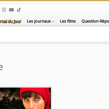
rnal du jour
Les journaux
Les films
Question-Rép
e