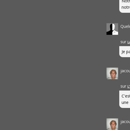
Notr
notr
Quel
sur
L
Je pa
jaco
sur
L
C'es
une 
jaco