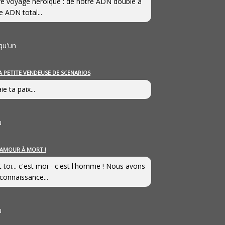
e voyage héroîque : de notre ADN double à
e ADN total...
qu'un
A PETITE VENDEUSE DE SCENARIOS
ie ta paix...
u
’AMOUR À MORT !
t toi... c'est moi - c'est l'homme ! Nous avons
connaissance...
u