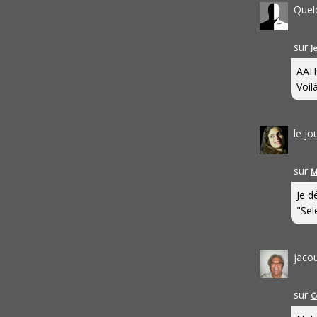
Quel
sur
J
AAH
Voilà
le j
sur
M
Je d
"Sel
jaco
sur
C