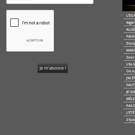
L’ÉG
Algér
ALGÉ
PAUV
Dziri
MARO
Sous
L’AL
Où es
J’AI 
FAUT-
JE SU
MÉLE
PAS D
L’ÉT
21jui