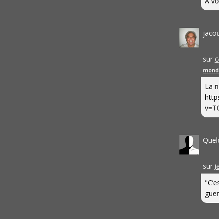
A vo
jaco
sur
C
mond
La n
http
v=T
Quel
sur
J
"C’e
guerr