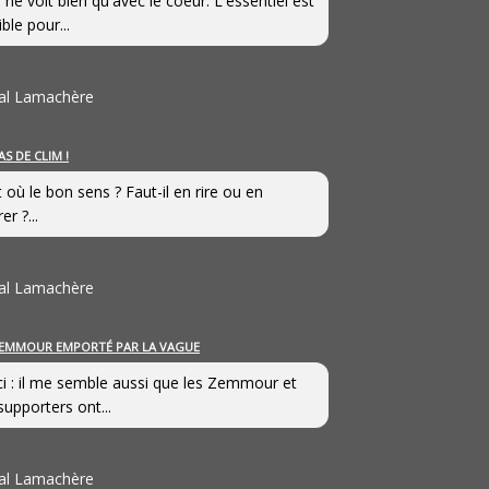
 ne voit bien qu'avec le coeur. L'essentiel est
ible pour...
al Lamachère
AS DE CLIM !
st où le bon sens ? Faut-il en rire ou en
er ?...
al Lamachère
EMMOUR EMPORTÉ PAR LA VAGUE
i : il me semble aussi que les Zemmour et
supporters ont...
al Lamachère