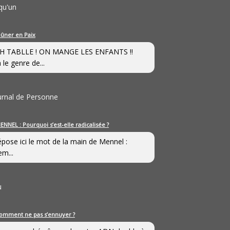
qu'un
eûner en Paix
H TABLLE ! ON MANGE LES ENFANTS !!
 le genre de...
ournal de Personne
ENNEL : Pourquoi s’est-elle radicalisée ?
épose ici le mot de la main de Mennel :
em...
u
omment ne pas s’ennuyer ?