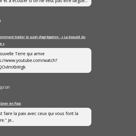
ir et à écouter si on ne veut pas être largué...
u
omment traiter le sujet d’agrégation : « La beauté du
e »
ouvelle Terre qui arrive
s://www.youtube.com/watch?
QOvlmXbWgk
qu'un
eûner en Paix
st faire la paix avec ceux qui vous font la
e." Je...