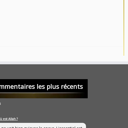
mmentaires les plus récents
u
ù est Allah ?