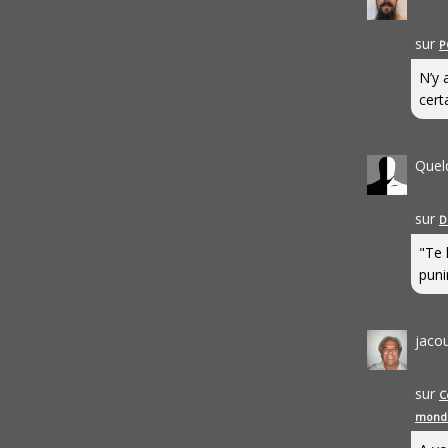
sur
P
N’y 
cert
Quel
sur
D
"Te 
punir
jaco
sur
C
mond