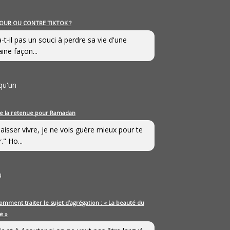
OUR OU CONTRE TIKTOK ?
a-t-il pas un souci à perdre sa vie d'une
aine façon...
qu'un
e la retenue pour Ramadan
laisser vivre, je ne vois guère mieux pour te
." Ho...
u
omment traiter le sujet d’agrégation : « La beauté du
e »