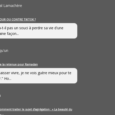
al Lamachère
OUR OU CONTRE TIKTOK ?
a-t-il pas un souci à perdre sa vie d'une
aine façon...
qu'un
e la retenue pour Ramadan
laisser vivre, je ne vois guère mieux pour te
." Ho...
u
omment traiter le sujet d’agrégation : « La beauté du
e »