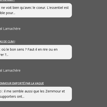
 ne voit bien qu'avec le coeur. L'essentiel est
ible pour...
al Lamachère
AS DE CLIM !
st où le bon sens ? Faut-il en rire ou en
er ?...
al Lamachère
EMMOUR EMPORTÉ PAR LA VAGUE
i : il me semble aussi que les Zemmour et
supporters ont...