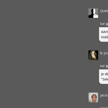
Quel
sur
J
AAH
Voilà
le j
sur
M
Je d
"Sel
jaco
sur