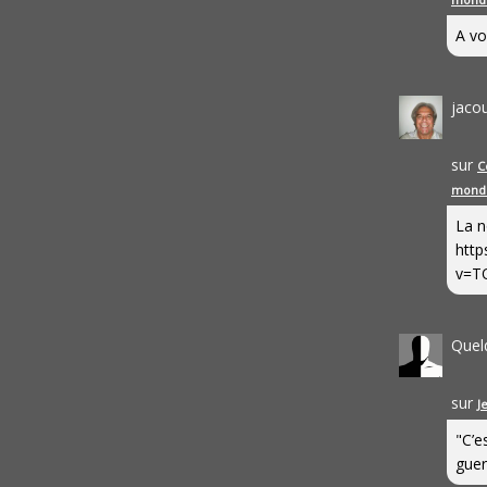
A vo
jaco
sur
C
mond
La n
http
v=T
Quel
sur
J
"C’e
guerr