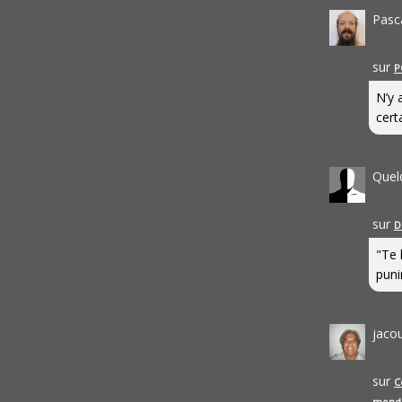
Pasc
sur
P
N’y 
cert
Quel
sur
D
"Te 
punir
jaco
sur
C
mond