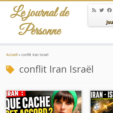
Le journal de
Jou
Personne
Passer
au
Accueil
»
conflit Iran Israël
contenu
conflit Iran Israël