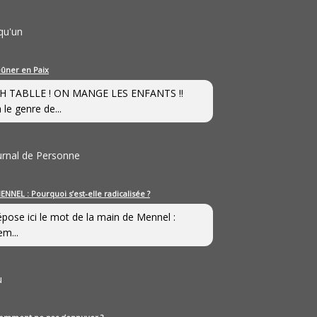
qu'un
eûner en Paix
H TABLLE ! ON MANGE LES ENFANTS !!
 le genre de...
ournal de Personne
ENNEL : Pourquoi s’est-elle radicalisée ?
épose ici le mot de la main de Mennel :
em...
u