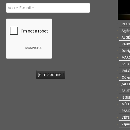
L’ÉG
Algér
ALGÉ
PAUV
Dziri
MARO
Sous
L’AL
Où es
J’AI 
FAUT-
JE SU
MÉLE
PAS D
L’ÉT
21jui