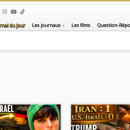
De l'i
rnal du jour
Les journaux
Les films
Question-Rép