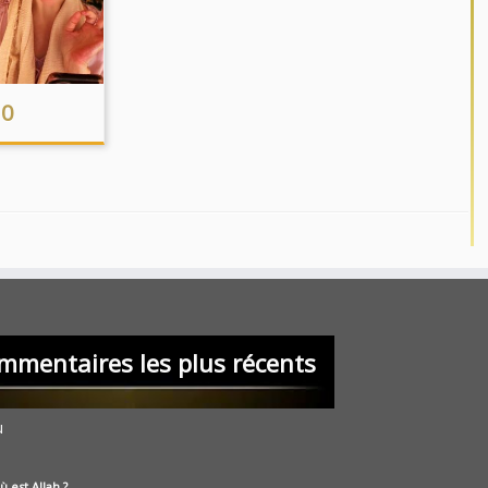
 0
mmentaires les plus récents
u
ù est Allah ?