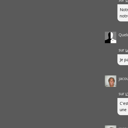
C
Notr
notr
Quel
sur
L
Je pa
jaco
sur
L
C'es
une 