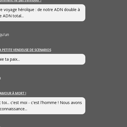
omment ne pas s’ennuyer ?
e voyage héroîque : de notre ADN double à
e ADN total...
qu'un
A PETITE VENDEUSE DE SCENARIOS
ie ta paix...
u
’AMOUR À MORT !
t toi... c'est moi - c'est l'homme ! Nous avons
connaissance...