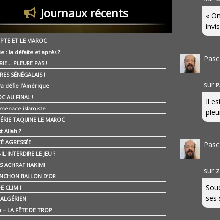
Journaux récents
« On
invis
YPTE ET LE MAROC
ie : la défaite et après ?
Pasc
RIE… PLEURE PAS !
RES SÉNÉGALAIS !
sur
P
ya défie l’Amérique
C AU FINAL !
Il e
 menace islamiste
pleur
GÉRIE TAQUINE LE MAROC
t Allah ?
ÉTÉ AGRESSÉE
Pasc
IL INTERDIRE LE JEU ?
IS ACHRAF HAKIMI
sur
Z
NCHON BALLON D’OR
Souc
E CLIM !
ses 
É ALGÉRIEN
n – LA FÊTE DE TROP