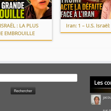
ISRAËL : LA PLUS
Iran: 1 – U.S. Israël:
E EMBROUILLE
cher :
Les co
jaco
sur
O