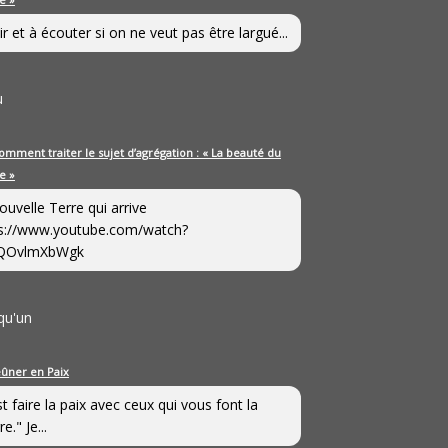
ir et à écouter si on ne veut pas être largué...
u
omment traiter le sujet d’agrégation : « La beauté du
e »
ouvelle Terre qui arrive
s://www.youtube.com/watch?
QOvlmXbWgk
qu'un
eûner en Paix
st faire la paix avec ceux qui vous font la
e." Je...