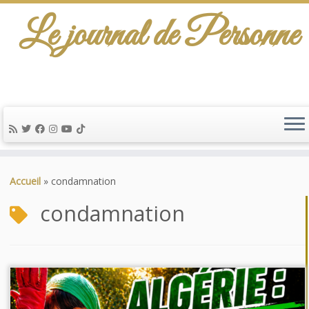
Le journal de Personne
De l'info-scénario pour traiter une question
d'actualité…
Passer
au
Accueil
»
condamnation
contenu
condamnation