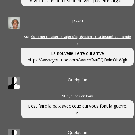
A voir et à écouter si on ne veut pas être largué...
jacou
sur
Comment traiter le sujet d’agrégation : « La beauté du monde
»
La nouvelle Terre qui arrive
https://www.youtube.com/watch?v=TQOvlmXbWgk
Quelqu'un
sur
Jeûner en Paix
"C’est faire la paix avec ceux qui vous font la guerre."
Je...
Quelqu'un