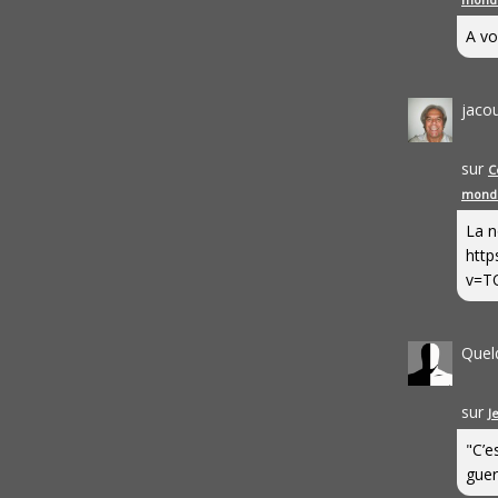
A vo
jaco
sur
C
mond
La n
http
v=T
Quel
sur
J
"C’e
guerr