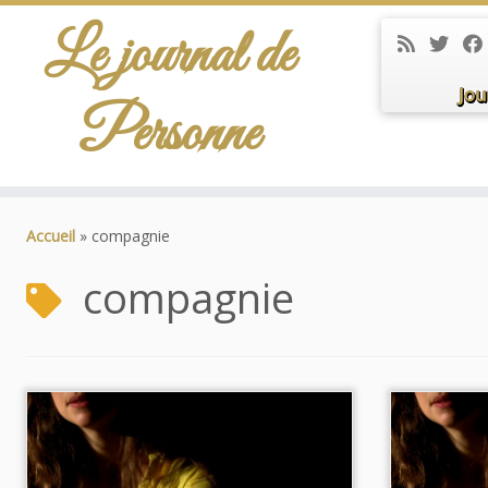
Le journal de
Jou
Personne
Passer
au
Accueil
»
compagnie
contenu
compagnie