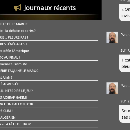
Journaux récents
« On
invis
YPTE ET LE MAROC
ie : la défaite et après ?
Pasc
RIE… PLEURE PAS !
RES SÉNÉGALAIS !
sur
P
ya défie l’Amérique
C AU FINAL !
Il e
 menace islamiste
pleur
GÉRIE TAQUINE LE MAROC
t Allah ?
ÉTÉ AGRESSÉE
Pasc
IL INTERDIRE LE JEU ?
IS ACHRAF HAKIMI
sur
Z
NCHON BALLON D’OR
Souc
E CLIM !
ses 
É ALGÉRIEN
n – LA FÊTE DE TROP