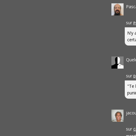
Pasc
sur
P
N’y 
cert
Quel
sur
D
"Te 
punir
jaco
sur
C
mond