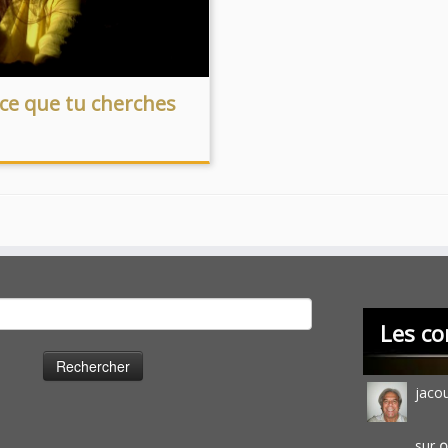
-ce que tu cherches
cher :
Les co
jaco
sur
O