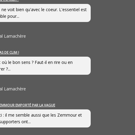
 ne voit bien qu'avec le coeur. L'essentiel est
ible pour...
al Lamachère
AS DE CLIM !
st où le bon sens ? Faut-il en rire ou en
er ?...
al Lamachère
EMMOUR EMPORTÉ PAR LA VAGUE
i : il me semble aussi que les Zemmour et
supporters ont...