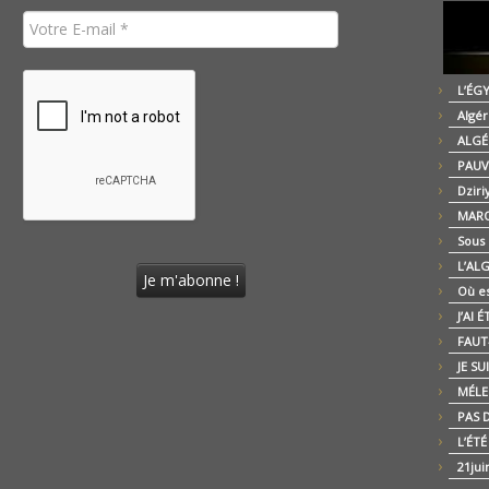
L’ÉG
Algér
ALGÉ
PAUV
Dziri
MARO
Sous
L’AL
Où es
J’AI 
FAUT-
JE SU
MÉLE
PAS D
L’ÉT
21jui