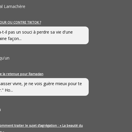
al Lamachère
OUR OU CONTRE TIKTOK ?
a-t-il pas un souci à perdre sa vie d'une
aine façon...
qu'un
e la retenue pour Ramadan
laisser vivre, je ne vois guère mieux pour te
." Ho...
u
omment traiter le sujet d’agrégation : « La beauté du
e »