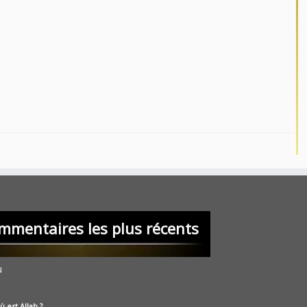
mmentaires les plus récents
u
ù est Allah ?