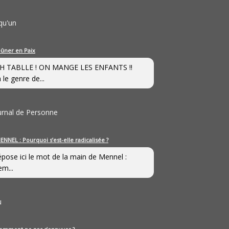
qu'un
eûner en Paix
H TABLLE ! ON MANGE LES ENFANTS !!
 le genre de...
ournal de Personne
ENNEL : Pourquoi s’est-elle radicalisée ?
épose ici le mot de la main de Mennel :
em...
u