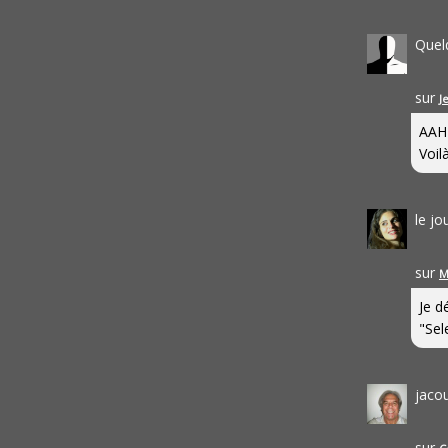
Quel
sur
J
AAH
Voilà
le j
sur
M
Je d
"Sel
jaco
sur