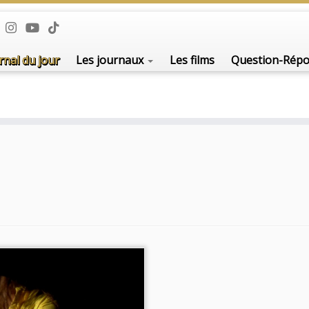
rnal du jour
Les journaux
Les films
Question-Rép