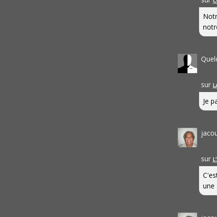
C
Notr
notr
Quel
sur
L
Je pa
jaco
sur
L
C'es
une 