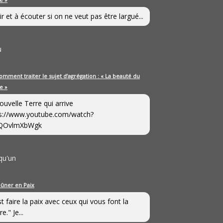
ir et à écouter si on ne veut pas être largué...
u
omment traiter le sujet d’agrégation : « La beauté du
e »
ouvelle Terre qui arrive
s://www.youtube.com/watch?
QOvlmXbWgk
qu'un
eûner en Paix
st faire la paix avec ceux qui vous font la
e." Je...