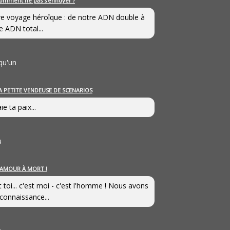
omment ne pas s’ennuyer ?
e voyage héroîque : de notre ADN double à
e ADN total...
qu'un
A PETITE VENDEUSE DE SCENARIOS
ie ta paix...
u
’AMOUR À MORT !
t toi... c'est moi - c'est l'homme ! Nous avons
connaissance...