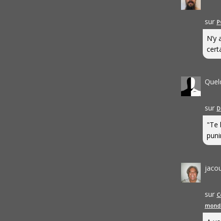
sur
P
N’y 
cert
Quel
sur
D
"Te 
punir
jaco
sur
C
mond