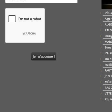
L’ÉG
Algér
ALGÉ
PAUV
Dziri
MARO
Sous
L’AL
Où es
J’AI 
FAUT-
JE SU
MÉLE
PAS D
L’ÉT
21jui