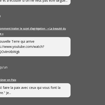
ir et à écouter si on ne veut pas être largué...
u
omment traiter le sujet d’agrégation : « La beauté du
e »
ouvelle Terre qui arrive
s://www.youtube.com/watch?
QOvlmXbWgk
qu'un
eûner en Paix
st faire la paix avec ceux qui vous font la
e." Je...