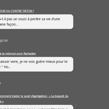
OUR OU CONTRE TIKTOK ?
a-t-il pas un souci à perdre sa vie d'une
aine façon...
qu'un
e la retenue pour Ramadan
laisser vivre, je ne vois guère mieux pour te
." Ho...
u
omment traiter le sujet d’agrégation : « La beauté du
e »