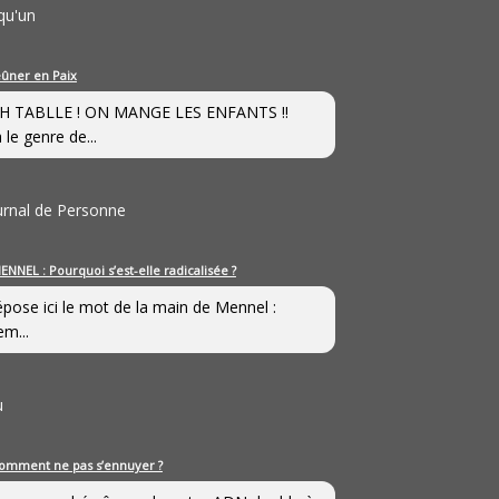
qu'un
eûner en Paix
H TABLLE ! ON MANGE LES ENFANTS !!
 le genre de...
ournal de Personne
ENNEL : Pourquoi s’est-elle radicalisée ?
épose ici le mot de la main de Mennel :
em...
u
omment ne pas s’ennuyer ?