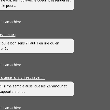
 ne voit bien qu'avec le coeur. L'essentiel est
ible pour...
al Lamachère
AS DE CLIM !
st où le bon sens ? Faut-il en rire ou en
er ?...
al Lamachère
EMMOUR EMPORTÉ PAR LA VAGUE
i : il me semble aussi que les Zemmour et
supporters ont...
al Lamachère