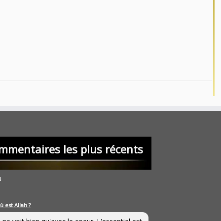
mmentaires les plus récents
u
ù est Allah ?