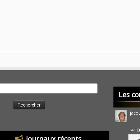
cher :
Les co
jaco
sur
O
Journaux récents