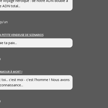
e voyage héroîque : de notre ADN double à
e ADN total...
qu'un
A PETITE VENDEUSE DE SCENARIOS
ie ta paix...
u
’AMOUR À MORT !
t toi... c'est moi - c'est l'homme ! Nous avons
connaissance...
u