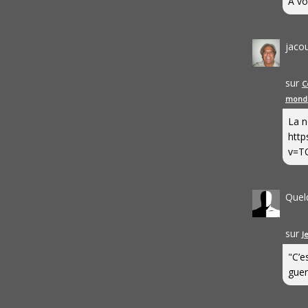
A vo
jaco
sur
C
mond
La n
http
v=T
Quel
sur
J
"C’e
guerr