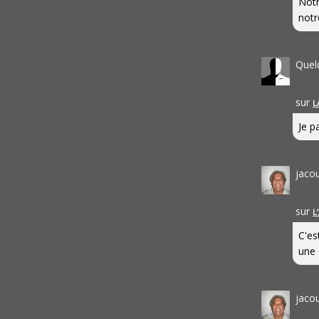
Notr
notr
Quel
sur
L
Je pa
jaco
sur
L
C'es
une 
jaco