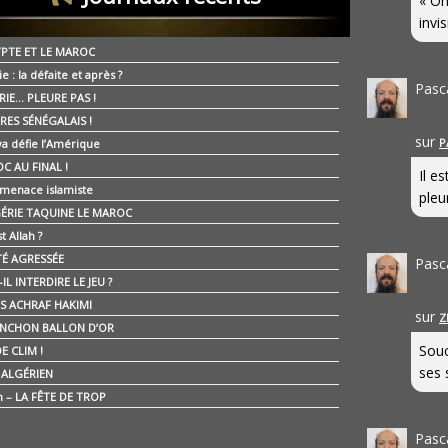
« On
invis
YPTE ET LE MAROC
ie : la défaite et après ?
Pasc
RIE… PLEURE PAS !
RES SÉNÉGALAIS !
sur
P
ya défie l’Amérique
C AU FINAL !
Il e
 menace islamiste
pleur
GÉRIE TAQUINE LE MAROC
t Allah ?
ÉTÉ AGRESSÉE
Pasc
IL INTERDIRE LE JEU ?
IS ACHRAF HAKIMI
sur
Z
NCHON BALLON D’OR
Souc
E CLIM !
ses 
É ALGÉRIEN
n – LA FÊTE DE TROP
Pasc