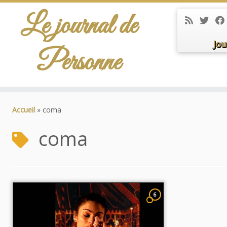
Le journal de
Jou
Personne
Passer
au
Accueil
»
coma
contenu
coma
6