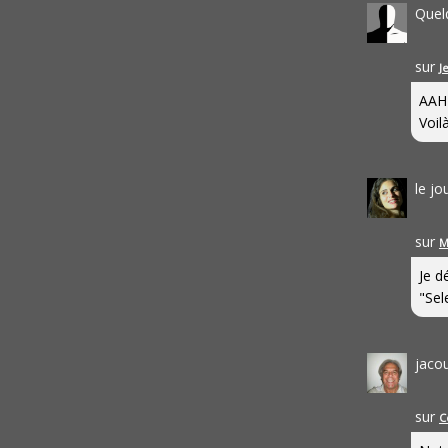
Quel
sur
J
AAH
Voilà
le j
sur
M
Je d
"Sel
jaco
sur
C