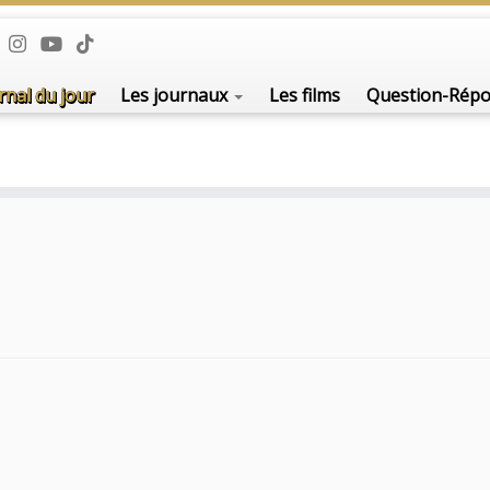
rnal du jour
Les journaux
Les films
Question-Rép