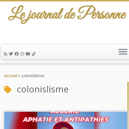
Le journal de Personne
Passer
au
Accueil
»
colonislisme
contenu
colonislisme