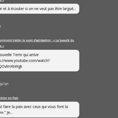
ir et à écouter si on ne veut pas être largué...
u
omment traiter le sujet d’agrégation : « La beauté du
e »
ouvelle Terre qui arrive
s://www.youtube.com/watch?
QOvlmXbWgk
qu'un
eûner en Paix
st faire la paix avec ceux qui vous font la
e." Je...