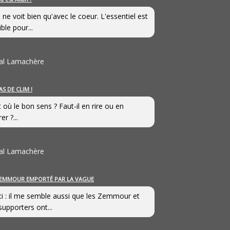
 ne voit bien qu'avec le coeur. L'essentiel est
ible pour...
al Lamachère
AS DE CLIM !
st où le bon sens ? Faut-il en rire ou en
er ?...
al Lamachère
EMMOUR EMPORTÉ PAR LA VAGUE
i : il me semble aussi que les Zemmour et
supporters ont...