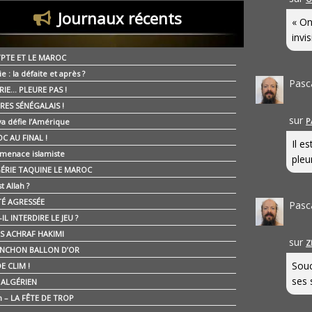
Journaux récents
« On
invis
YPTE ET LE MAROC
ie : la défaite et après ?
Pasc
RIE… PLEURE PAS !
RES SÉNÉGALAIS !
sur
P
ya défie l’Amérique
C AU FINAL !
Il e
 menace islamiste
pleur
GÉRIE TAQUINE LE MAROC
t Allah ?
ÉTÉ AGRESSÉE
Pasc
IL INTERDIRE LE JEU ?
IS ACHRAF HAKIMI
sur
Z
NCHON BALLON D’OR
Souc
E CLIM !
ses 
É ALGÉRIEN
n – LA FÊTE DE TROP