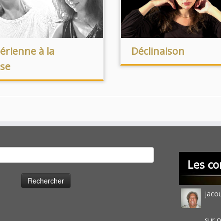
gérienne à la
Déclinaison
ise
cher :
Les co
jaco
sur
O