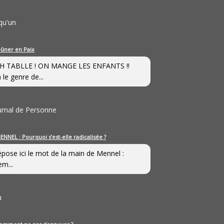
qu'un
eûner en Paix
H TABLLE ! ON MANGE LES ENFANTS !!
 le genre de...
ournal de Personne
ENNEL : Pourquoi s’est-elle radicalisée ?
épose ici le mot de la main de Mennel :
em...
u