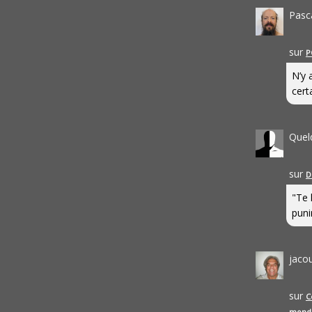
Pasc
sur
P
N’y 
cert
Quel
sur
D
"Te 
punir
jaco
sur
C
mond