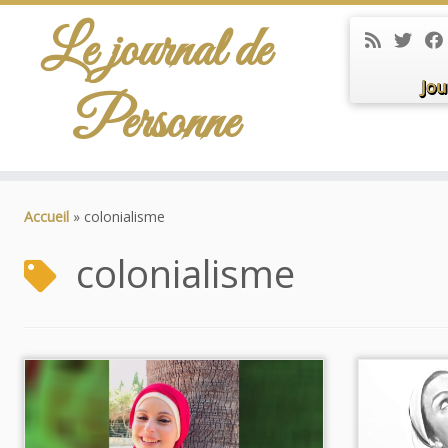
Le journal de
Jou
Personne
Passer
au
Accueil
»
colonialisme
contenu
colonialisme