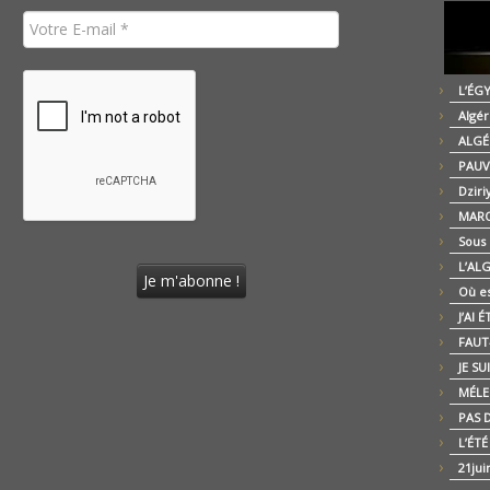
L’ÉG
Algér
ALGÉ
PAUV
Dziri
MARO
Sous
L’AL
Où es
J’AI 
FAUT-
JE SU
MÉLE
PAS D
L’ÉT
21jui