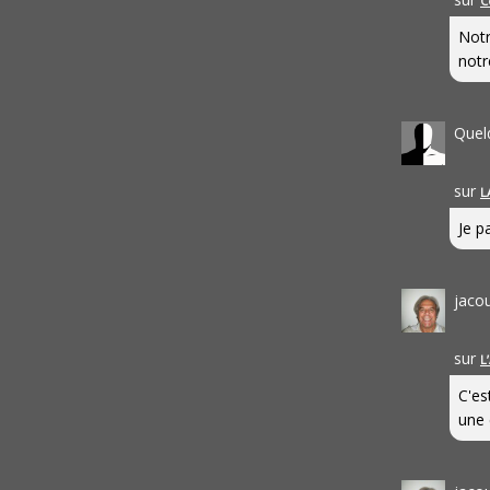
C
Notr
notr
Quel
sur
L
Je pa
jaco
sur
L
C'es
une 