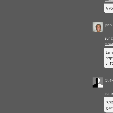
A vo
jaco
sur
C
mond
La n
http
v=T
Quel
sur
J
"C’e
guerr