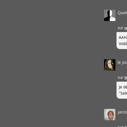
Quel
sur
J
AAH
Voilà
le j
sur
M
Je d
"Sel
jaco
sur