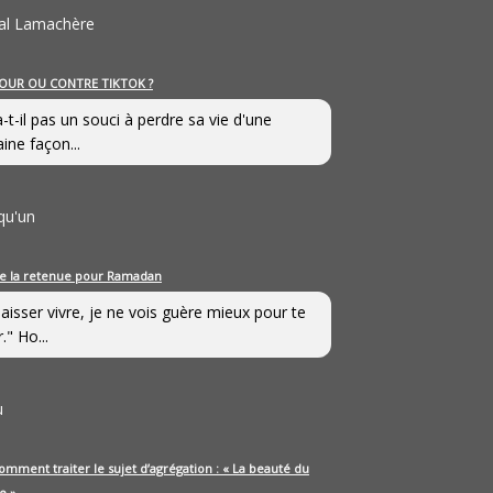
al Lamachère
OUR OU CONTRE TIKTOK ?
a-t-il pas un souci à perdre sa vie d'une
aine façon...
qu'un
e la retenue pour Ramadan
laisser vivre, je ne vois guère mieux pour te
." Ho...
u
omment traiter le sujet d’agrégation : « La beauté du
e »