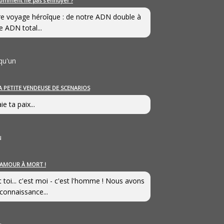
omment ne pas s’ennuyer ?
e voyage héroîque : de notre ADN double à
e ADN total...
qu'un
A PETITE VENDEUSE DE SCENARIOS
ie ta paix...
u
’AMOUR À MORT !
t toi... c'est moi - c'est l'homme ! Nous avons
connaissance...