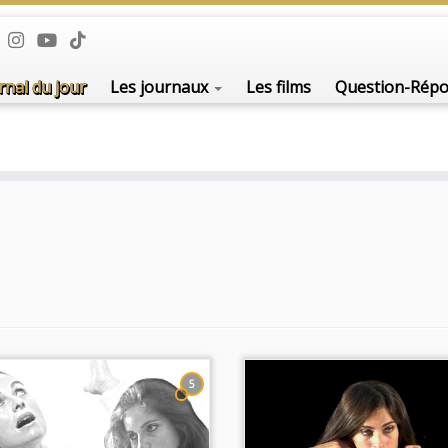
rnal du jour
Les journaux
Les films
Question-Rép
5