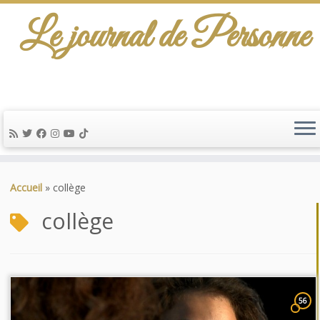
Le journal de Personne
Passer
au
Accueil
»
collège
contenu
collège
56