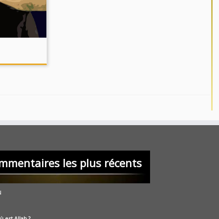
mmentaires les plus récents
u
ù est Allah ?