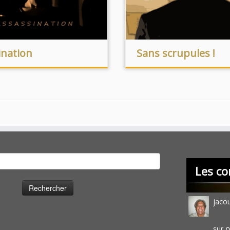
ination
Sans scrupules !
cher :
Les co
jaco
sur
O