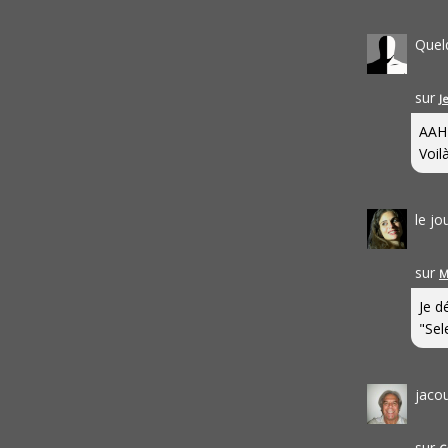
Quel
sur
J
AAH
Voilà
le j
sur
M
Je d
"Sel
jaco
sur