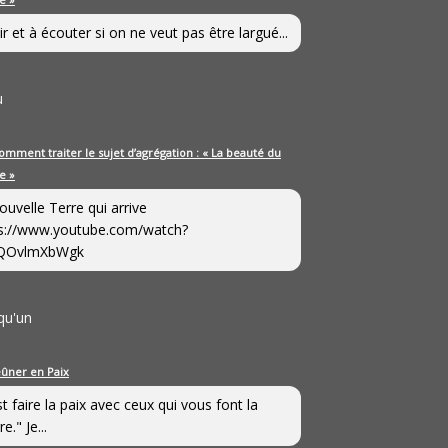
ir et à écouter si on ne veut pas être largué...
u
omment traiter le sujet d’agrégation : « La beauté du
e »
ouvelle Terre qui arrive
s://www.youtube.com/watch?
QOvlmXbWgk
qu'un
eûner en Paix
st faire la paix avec ceux qui vous font la
e." Je...