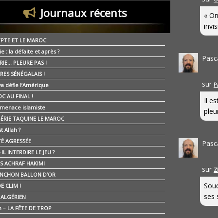
Journaux récents
« On
invis
YPTE ET LE MAROC
ie : la défaite et après ?
Pasc
RIE… PLEURE PAS !
RES SÉNÉGALAIS !
sur
P
ya défie l’Amérique
C AU FINAL !
Il e
 menace islamiste
pleur
GÉRIE TAQUINE LE MAROC
t Allah ?
ÉTÉ AGRESSÉE
Pasc
IL INTERDIRE LE JEU ?
IS ACHRAF HAKIMI
sur
Z
NCHON BALLON D’OR
Souc
E CLIM !
ses 
É ALGÉRIEN
n – LA FÊTE DE TROP