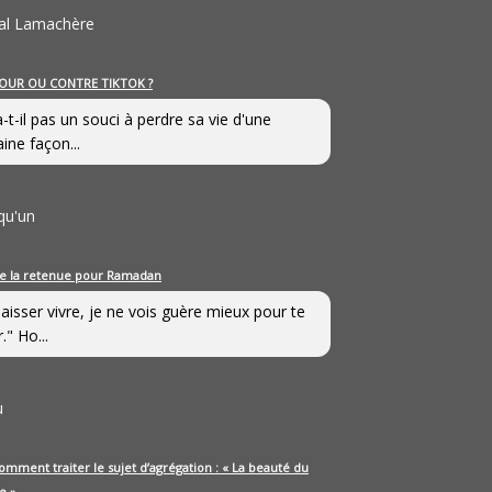
al Lamachère
OUR OU CONTRE TIKTOK ?
a-t-il pas un souci à perdre sa vie d'une
aine façon...
qu'un
e la retenue pour Ramadan
laisser vivre, je ne vois guère mieux pour te
." Ho...
u
omment traiter le sujet d’agrégation : « La beauté du
e »