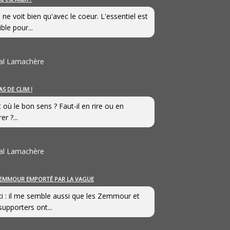
 ne voit bien qu'avec le coeur. L'essentiel est
ible pour...
al Lamachère
AS DE CLIM !
st où le bon sens ? Faut-il en rire ou en
er ?...
al Lamachère
EMMOUR EMPORTÉ PAR LA VAGUE
i : il me semble aussi que les Zemmour et
supporters ont...