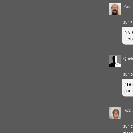
Pasc
sur
P
N’y 
cert
Quel
sur
D
"Te 
punir
jaco
sur
C
mond