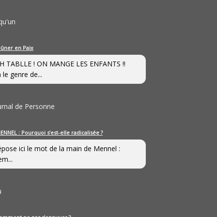
qu'un
eûner en Paix
H TABLLE ! ON MANGE LES ENFANTS !!
 le genre de...
ournal de Personne
ENNEL : Pourquoi s’est-elle radicalisée ?
épose ici le mot de la main de Mennel :
em...
u