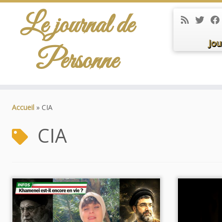
Le journal de
Jou
Personne
Passer
au
Accueil
»
CIA
contenu
CIA