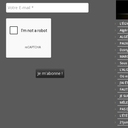
L’ÉG
Algér
ALGÉ
PAUV
Dziri
MARO
Sous
L’AL
Où es
J’AI 
FAUT-
JE SU
MÉLE
PAS D
L’ÉT
21jui