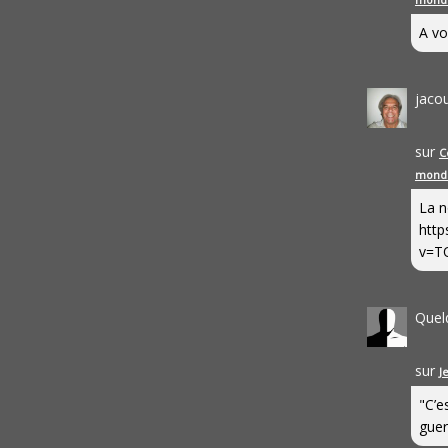
A vo
jaco
sur
C
mond
La n
http
v=T
Quel
sur
J
"C’e
guerr