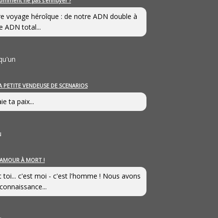
omment ne pas s’ennuyer ?
e voyage héroîque : de notre ADN double à
e ADN total...
qu'un
A PETITE VENDEUSE DE SCENARIOS
ie ta paix...
u
’AMOUR À MORT !
t toi... c'est moi - c'est l'homme ! Nous avons
connaissance...