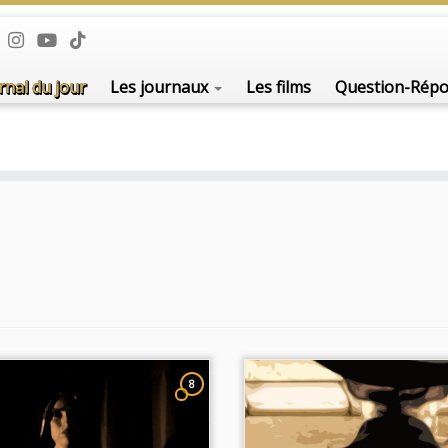
rnal du jour
Les journaux
Les films
Question-Rép
8