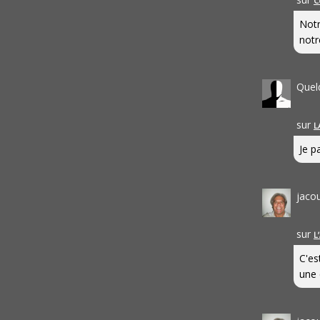
C
Notr
notr
Quel
sur
L
Je pa
jaco
sur
L
C'es
une 