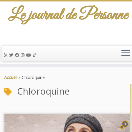
Le journal de Personne
Passer
au
Accueil
»
Chloroquine
contenu
Chloroquine
3