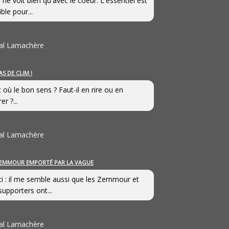
 ne voit bien qu'avec le coeur. L'essentiel est
ible pour...
al Lamachère
AS DE CLIM !
st où le bon sens ? Faut-il en rire ou en
er ?...
al Lamachère
EMMOUR EMPORTÉ PAR LA VAGUE
i : il me semble aussi que les Zemmour et
supporters ont...
al Lamachère