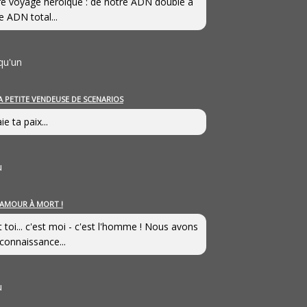
e voyage héroîque : de notre ADN double à
e ADN total...
qu'un
A PETITE VENDEUSE DE SCENARIOS
ie ta paix...
u
’AMOUR À MORT !
t toi... c'est moi - c'est l'homme ! Nous avons
connaissance...
u