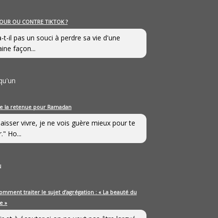
OUR OU CONTRE TIKTOK ?
a-t-il pas un souci à perdre sa vie d'une
aine façon...
qu'un
e la retenue pour Ramadan
laisser vivre, je ne vois guère mieux pour te
." Ho...
u
omment traiter le sujet d’agrégation : « La beauté du
e »