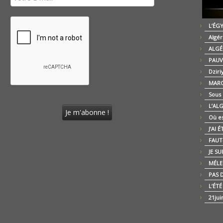
L’ÉG
Algér
ALGÉ
PAUV
Dziri
MARO
Sous
L’AL
Où es
J’AI 
FAUT-
JE SU
MÉLE
PAS D
L’ÉT
21jui