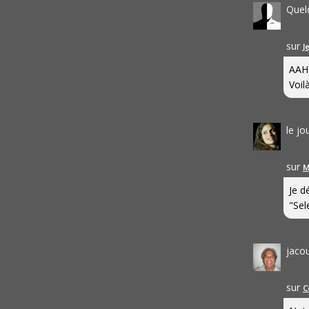
Quel
sur
J
AAH
Voilà
le j
sur
M
Je d
"Sel
jaco
sur
C