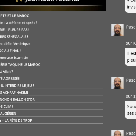
« On
invis
YPTE ET LE MAROC
ie : la défaite et après ?
Pasc
RIE… PLEURE PAS !
RES SÉNÉGALAIS !
sur
P
ya défie l’Amérique
C AU FINAL !
Il e
 menace islamiste
pleur
GÉRIE TAQUINE LE MAROC
t Allah ?
ÉTÉ AGRESSÉE
Pasc
IL INTERDIRE LE JEU ?
IS ACHRAF HAKIMI
sur
Z
NCHON BALLON D’OR
Souc
E CLIM !
ses 
É ALGÉRIEN
n – LA FÊTE DE TROP
Pasc