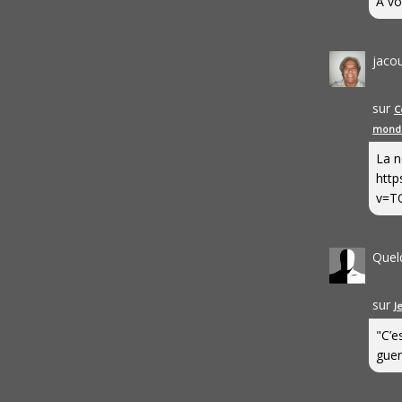
A vo
jaco
sur
C
mond
La n
http
v=T
Quel
sur
J
"C’e
guerr