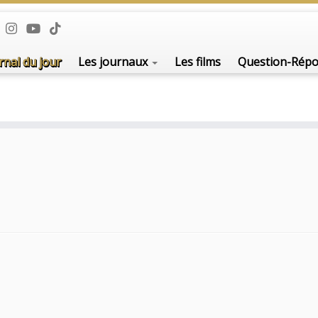
rnal du jour
Les journaux
Les films
Question-Rép