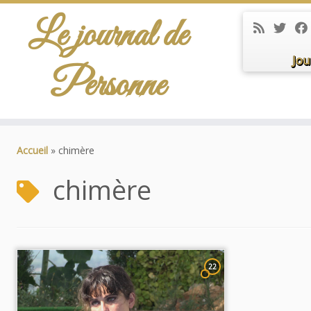
Le journal de
Jou
Personne
Passer
au
Accueil
»
chimère
contenu
chimère
22