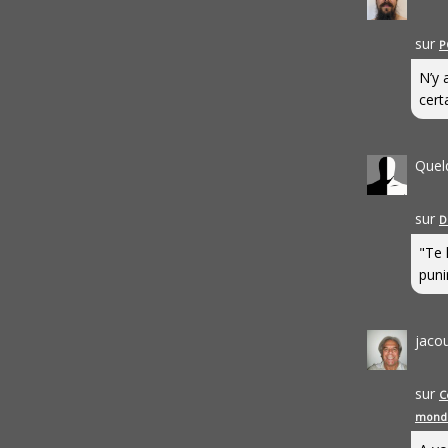
sur
P
N’y 
cert
Quel
sur
D
"Te 
punir
jaco
sur
C
mond