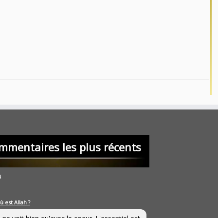
mmentaires les plus récents
u
ù est Allah ?