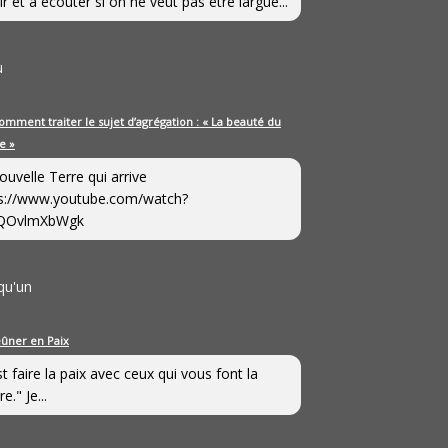
ir et à écouter si on ne veut pas être largué...
u
omment traiter le sujet d’agrégation : « La beauté du
e »
ouvelle Terre qui arrive
s://www.youtube.com/watch?
QOvlmXbWgk
qu'un
eûner en Paix
st faire la paix avec ceux qui vous font la
e." Je...