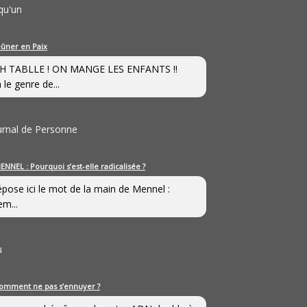
qu'un
eûner en Paix
H TABLLE ! ON MANGE LES ENFANTS !!
 le genre de...
ournal de Personne
ENNEL : Pourquoi s’est-elle radicalisée ?
épose ici le mot de la main de Mennel :
em...
u
omment ne pas s’ennuyer ?