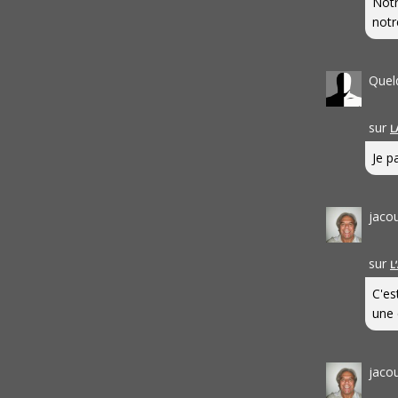
Notr
notr
Quel
sur
L
Je pa
jaco
sur
L
C'es
une 
jaco