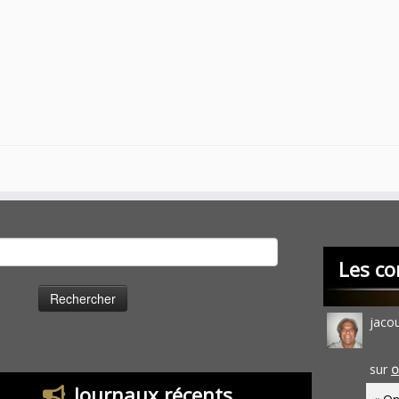
cher :
Les co
jaco
sur
O
Journaux récents