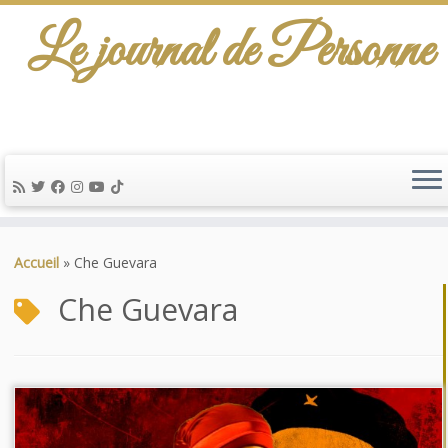
Le journal de Personne
De l'info-scénario pour traiter une question
d'actualité…
Passer
au
Accueil
»
Che Guevara
contenu
Che Guevara