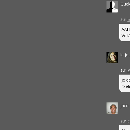
Quel
sur
J
AAH
Voilà
le j
sur
M
Je d
"Sel
jaco
sur
C