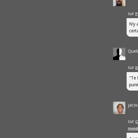
sur
P
N’y 
cert
Quel
sur
D
"Te 
punir
jaco
sur
C
mond