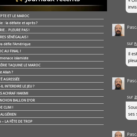
« On
invis
YPTE ET LE MAROC
ie : la défaite et après ?
Pasc
RIE… PLEURE PAS !
RES SÉNÉGALAIS !
sur
P
ya défie l’Amérique
C AU FINAL !
Il e
 menace islamiste
pleur
GÉRIE TAQUINE LE MAROC
t Allah ?
ÉTÉ AGRESSÉE
Pasc
IL INTERDIRE LE JEU ?
IS ACHRAF HAKIMI
sur
Z
NCHON BALLON D’OR
Souc
E CLIM !
ses 
É ALGÉRIEN
n – LA FÊTE DE TROP
Pasc