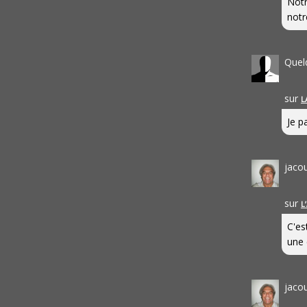
Notr
notr
Quel
sur
L
Je pa
jaco
sur
L
C'es
une 
jaco