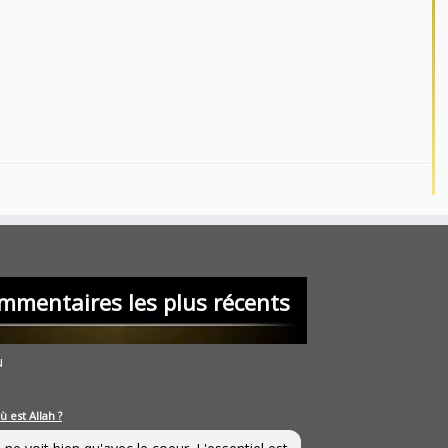
mmentaires les plus récents
u
ù est Allah ?