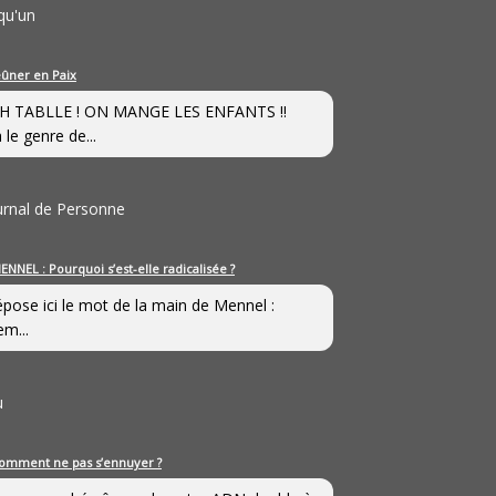
qu'un
eûner en Paix
H TABLLE ! ON MANGE LES ENFANTS !!
 le genre de...
ournal de Personne
ENNEL : Pourquoi s’est-elle radicalisée ?
épose ici le mot de la main de Mennel :
em...
u
omment ne pas s’ennuyer ?