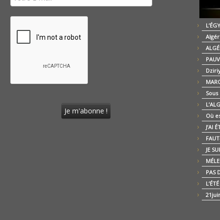
L’ÉG
Algér
ALGÉ
PAUV
Dziri
MARO
Sous
L’AL
Où es
J’AI 
FAUT-
JE SU
MÉLE
PAS D
L’ÉT
21jui