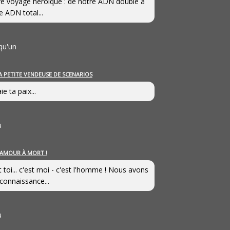
e voyage héroîque : de notre ADN double à
e ADN total...
qu'un
A PETITE VENDEUSE DE SCENARIOS
ie ta paix...
u
’AMOUR À MORT !
t toi... c'est moi - c'est l'homme ! Nous avons
connaissance...
u