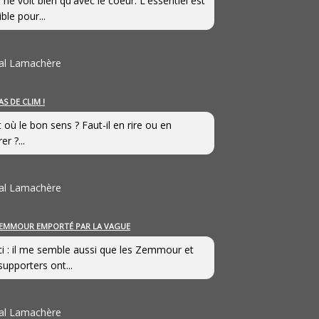
 ne voit bien qu'avec le coeur. L'essentiel est
ible pour...
al Lamachère
AS DE CLIM !
st où le bon sens ? Faut-il en rire ou en
er ?...
al Lamachère
EMMOUR EMPORTÉ PAR LA VAGUE
i : il me semble aussi que les Zemmour et
supporters ont...
al Lamachère