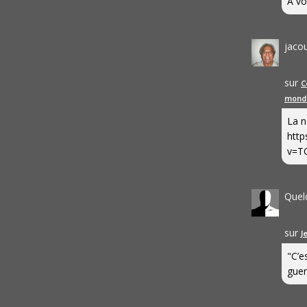
A vo
jaco
sur
C
mond
La n
http
v=T
Quel
sur
J
"C’e
guerr