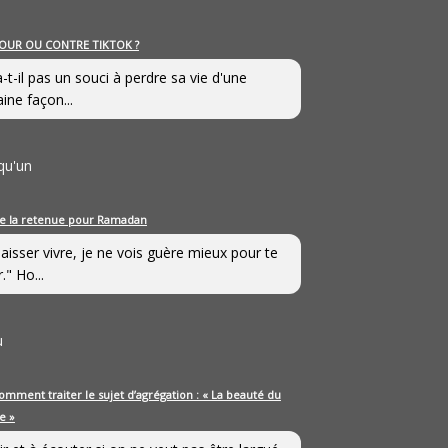
OUR OU CONTRE TIKTOK ?
a-t-il pas un souci à perdre sa vie d'une
aine façon...
qu'un
e la retenue pour Ramadan
laisser vivre, je ne vois guère mieux pour te
." Ho...
u
omment traiter le sujet d’agrégation : « La beauté du
e »