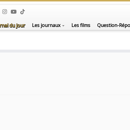
rnal du jour
Les journaux
Les films
Question-Rép