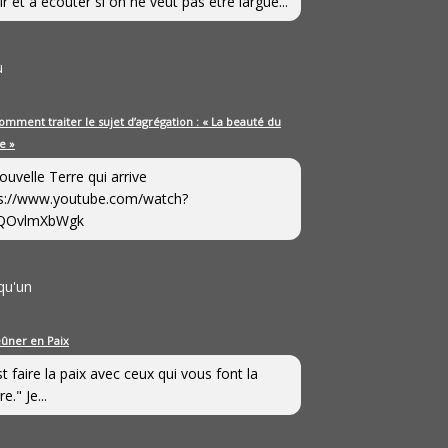
ir et à écouter si on ne veut pas être largué...
u
omment traiter le sujet d’agrégation : « La beauté du
e »
ouvelle Terre qui arrive
s://www.youtube.com/watch?
QOvlmXbWgk
qu'un
eûner en Paix
st faire la paix avec ceux qui vous font la
e." Je...