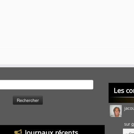
cher :
Les co
jaco
sur
O
Journaux récents