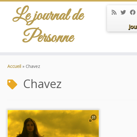
Le journal de
Jou
Personne
Passer
au
Accueil
»
Chavez
contenu
Chavez
31