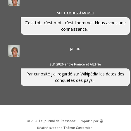
sur
L’AMOUR À MORT !
C'est toi... c'est moi - c'est l'homme ! Nous avons une
connaissance...
jacou
sur
2026 entre France et Algérie
Par curiosité j'ai regardé sur Wikipédia les dates des
conquêtes des pays...
·
© 2026
Le journal de Personne
·
Propulsé par
·
Réalisé avec the
Thème Customizr
·