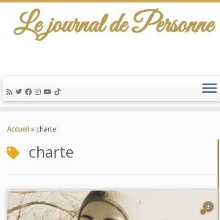
Le journal de Personne
Passer
au
Accueil
»
charte
contenu
charte
3