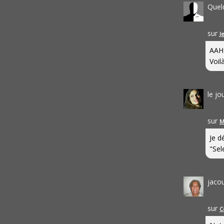
Quel
sur
J
AAH
Voilà
le j
sur
M
Je d
"Sel
jaco
sur
C