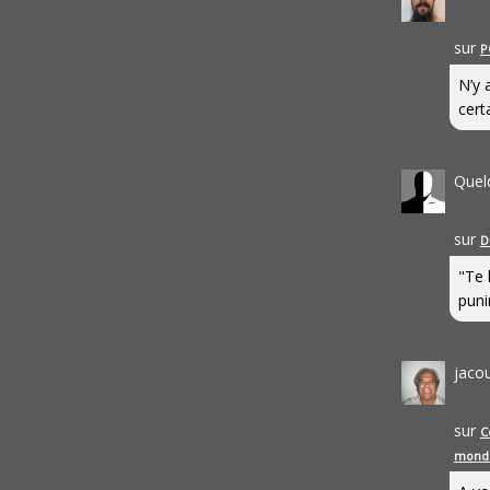
sur
P
N’y 
cert
Quel
sur
D
"Te 
punir
jaco
sur
C
mond