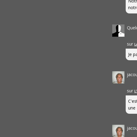
Notr
notr
Quel
sur
L
Je pa
jaco
sur
L
C'es
une 
jaco