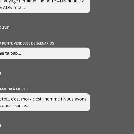
e voyage héroîque : de notre ADN double à
e ADN total...
qu'un
A PETITE VENDEUSE DE SCENARIOS
ie ta paix...
u
’AMOUR À MORT !
t toi... c'est moi - c'est l'homme ! Nous avons
connaissance...
u