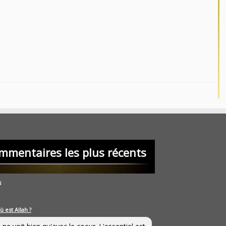
mmentaires les plus récents
u
ù est Allah ?