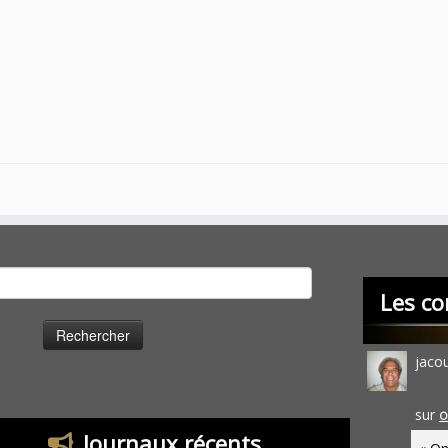
cher :
Les co
jaco
sur
O
Journaux récents