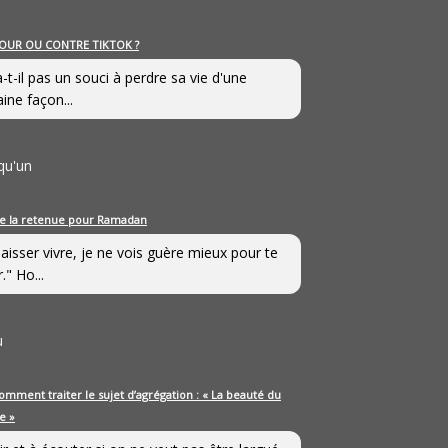
OUR OU CONTRE TIKTOK ?
a-t-il pas un souci à perdre sa vie d'une
aine façon...
qu'un
e la retenue pour Ramadan
laisser vivre, je ne vois guère mieux pour te
." Ho...
u
omment traiter le sujet d’agrégation : « La beauté du
e »