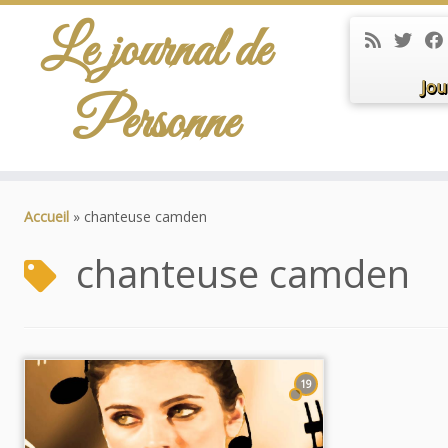
Le journal de
Jou
Personne
Passer
au
Accueil
»
chanteuse camden
contenu
chanteuse camden
19