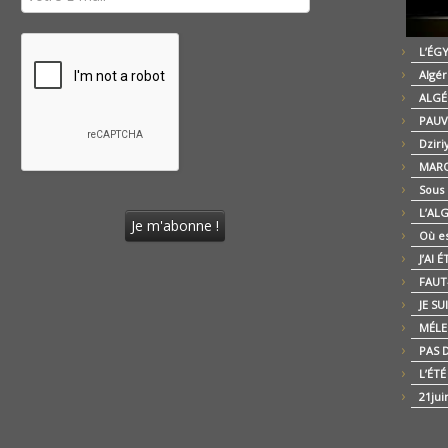
L’ÉG
Algér
ALGÉ
PAUV
Dziri
MARO
Sous
L’AL
Où es
J’AI 
FAUT-
JE SU
MÉLE
PAS D
L’ÉT
21jui