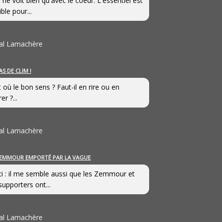
 ne voit bien qu'avec le coeur. L'essentiel est
ible pour...
al Lamachère
AS DE CLIM !
st où le bon sens ? Faut-il en rire ou en
er ?...
al Lamachère
EMMOUR EMPORTÉ PAR LA VAGUE
i : il me semble aussi que les Zemmour et
supporters ont...
al Lamachère