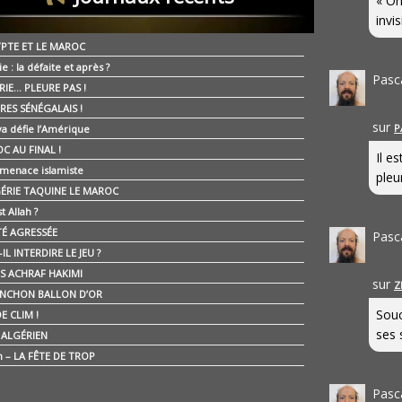
« On
invis
YPTE ET LE MAROC
ie : la défaite et après ?
Pasc
RIE… PLEURE PAS !
RES SÉNÉGALAIS !
sur
P
ya défie l’Amérique
C AU FINAL !
Il e
 menace islamiste
pleur
GÉRIE TAQUINE LE MAROC
t Allah ?
ÉTÉ AGRESSÉE
Pasc
IL INTERDIRE LE JEU ?
IS ACHRAF HAKIMI
sur
Z
NCHON BALLON D’OR
Souc
E CLIM !
ses 
É ALGÉRIEN
n – LA FÊTE DE TROP
Pasc