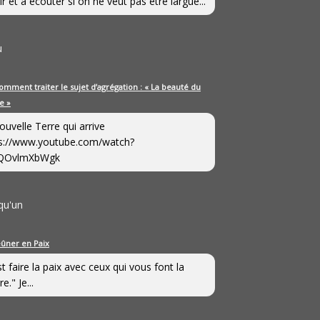
ir et à écouter si on ne veut pas être largué...
u
omment traiter le sujet d’agrégation : « La beauté du
e »
ouvelle Terre qui arrive
s://www.youtube.com/watch?
QOvlmXbWgk
qu'un
eûner en Paix
st faire la paix avec ceux qui vous font la
e." Je...