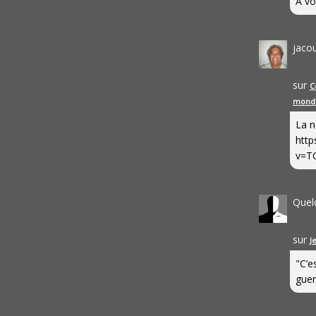
A vo
jaco
sur
C
mond
La n
http
v=T
Quel
sur
J
"C’e
guerr