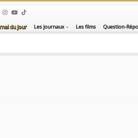
rnal du jour
Les journaux
Les films
Question-Rép