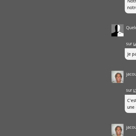
Notr
notr
Quel
sur
L
Je pa
jaco
sur
L
C'es
une 
jaco