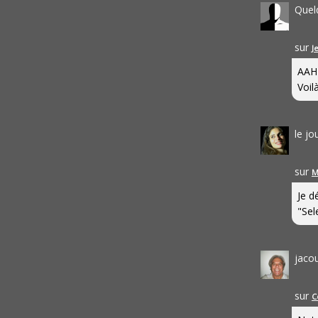
Quel
sur
J
AAH
Voilà
le j
sur
M
Je d
"Sel
jaco
sur
C