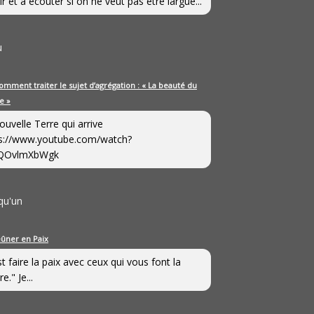
ir et à écouter si on ne veut pas être largué...
u
omment traiter le sujet d’agrégation : « La beauté du
e »
ouvelle Terre qui arrive
s://www.youtube.com/watch?
QOvlmXbWgk
qu'un
eûner en Paix
st faire la paix avec ceux qui vous font la
e." Je...