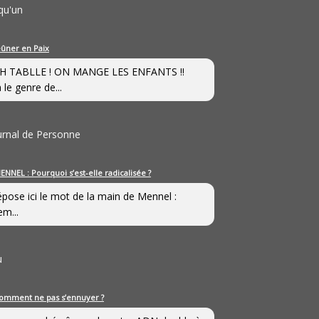
qu'un
eûner en Paix
H TABLLE ! ON MANGE LES ENFANTS !!
 le genre de...
ournal de Personne
ENNEL : Pourquoi s’est-elle radicalisée ?
épose ici le mot de la main de Mennel :
em...
u
omment ne pas s’ennuyer ?