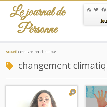
Le journal de
Jou
Personne
Passer
au
Accueil
»
changement climatique
contenu
changement climati
20