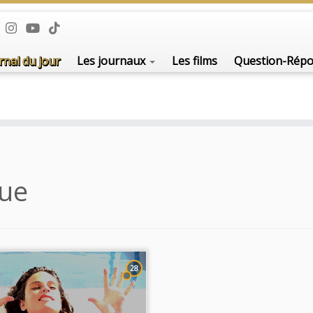
De l'i
rnal du jour
Les journaux
Les films
Question-Rép
que
28