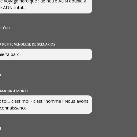
e voyage héroîque : de notre ADN double à
e ADN total...
qu'un
A PETITE VENDEUSE DE SCENARIOS
ie ta paix...
u
’AMOUR À MORT !
t toi... c'est moi - c'est l'homme ! Nous avons
connaissance...
u