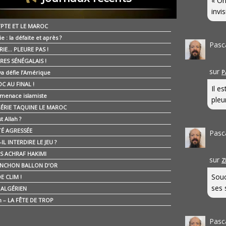
« On
invis
YPTE ET LE MAROC
ie : la défaite et après ?
Pasc
RIE… PLEURE PAS !
RES SÉNÉGALAIS !
sur
P
ya défie l’Amérique
C AU FINAL !
Il e
 menace islamiste
pleur
GÉRIE TAQUINE LE MAROC
t Allah ?
ÉTÉ AGRESSÉE
Pasc
IL INTERDIRE LE JEU ?
IS ACHRAF HAKIMI
sur
Z
NCHON BALLON D’OR
Souc
E CLIM !
ses 
É ALGÉRIEN
n – LA FÊTE DE TROP
Pasc