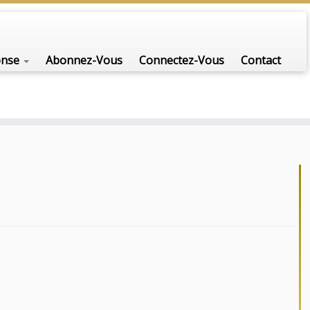
nfo-scénario pour traiter une question d'actualité…
onse
Abonnez-Vous
Connectez-Vous
Contact