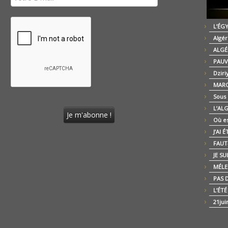
L’ÉG
Algér
ALGÉ
PAUV
Dziri
MARO
Sous
L’AL
Où es
J’AI 
FAUT-
JE SU
MÉLE
PAS D
L’ÉT
21jui