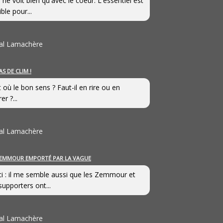
 ne voit bien qu'avec le coeur. L'essentiel est
ible pour...
al Lamachère
AS DE CLIM !
st où le bon sens ? Faut-il en rire ou en
er ?...
al Lamachère
EMMOUR EMPORTÉ PAR LA VAGUE
i : il me semble aussi que les Zemmour et
supporters ont...
al Lamachère