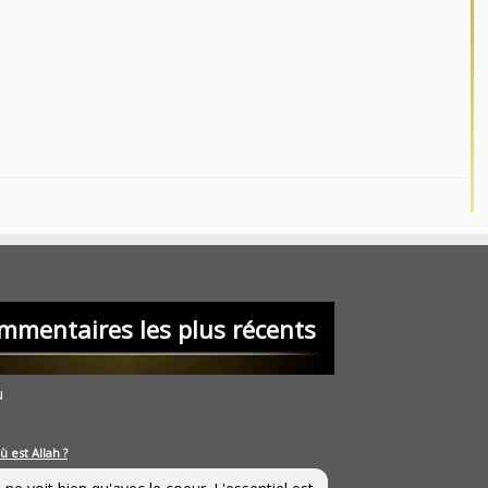
mmentaires les plus récents
u
ù est Allah ?