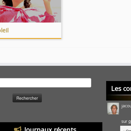
leil
cher :
Les co
jaco
sur
O
Journaux récents