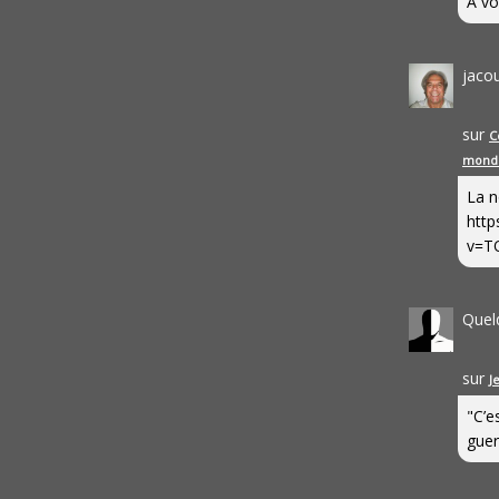
A vo
jaco
sur
C
mond
La n
http
v=T
Quel
sur
J
"C’e
guerr