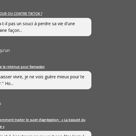
OUR OU CONTRE TIKTOK ?
a-t-il pas un souci à perdre sa vie d'une
aine façon...
qu'un
e la retenue pour Ramadan
laisser vivre, je ne vois guère mieux pour te
." Ho...
u
omment traiter le sujet d’agrégation : « La beauté du
e »