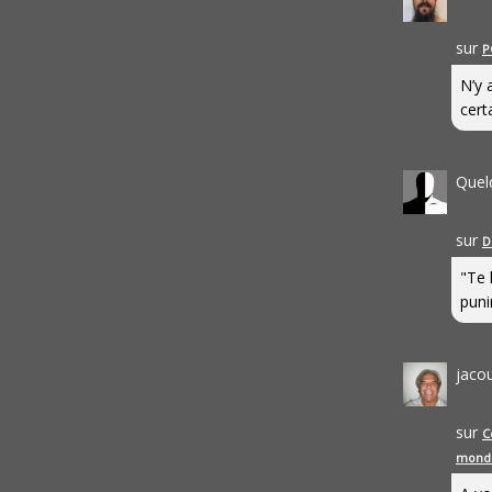
sur
P
N’y 
cert
Quel
sur
D
"Te 
punir
jaco
sur
C
mond