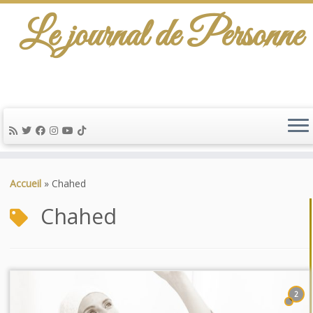
Le journal de Personne
Passer
au
Accueil
»
Chahed
contenu
Chahed
2