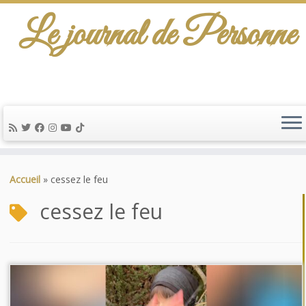
Le journal de Personne
Passer
au
Accueil
»
cessez le feu
contenu
cessez le feu