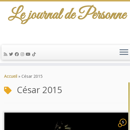
Le journal de Personne
Passer
au
Accueil
»
César 2015
contenu
César 2015
5