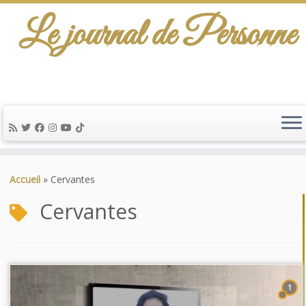
Le journal de Personne
Passer
au
Accueil
»
Cervantes
contenu
Cervantes
1