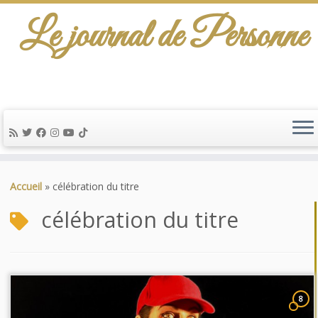
Le journal de Personne
Passer
au
Accueil
»
célébration du titre
contenu
célébration du titre
8