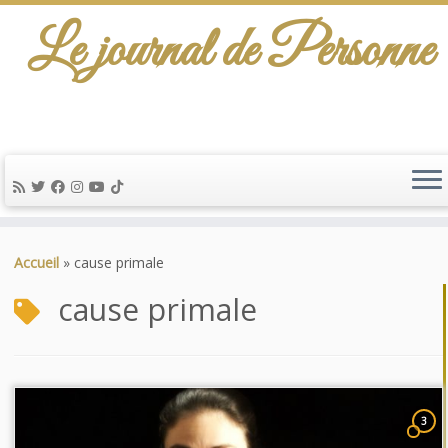
Le journal de Personne
Passer
au
Accueil
»
cause primale
contenu
cause primale
3