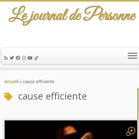
Le journal de Personne
Passer
au
Accueil
»
cause efficiente
contenu
cause efficiente
8