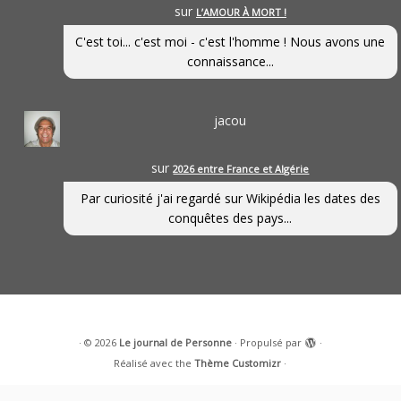
sur
L’AMOUR À MORT !
C'est toi... c'est moi - c'est l'homme ! Nous avons une
connaissance...
jacou
sur
2026 entre France et Algérie
Par curiosité j'ai regardé sur Wikipédia les dates des
conquêtes des pays...
·
© 2026
Le journal de Personne
·
Propulsé par
·
Réalisé avec the
Thème Customizr
·