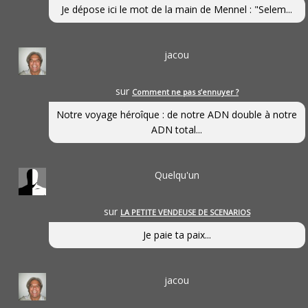
Je dépose ici le mot de la main de Mennel : "Selem...
jacou
sur
Comment ne pas s’ennuyer ?
Notre voyage héroîque : de notre ADN double à notre
ADN total...
Quelqu'un
sur
LA PETITE VENDEUSE DE SCENARIOS
Je paie ta paix...
jacou