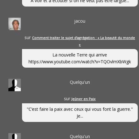
A voir et à écouter si on ne veut pas être largué...
jacou
sur
Comment traiter le sujet d’agrégation : « La beauté du monde
»
La nouvelle Terre qui arrive
https://www.youtube.com/watch?v=TQOvlmXbWgk
Quelqu'un
sur
Jeûner en Paix
"C’est faire la paix avec ceux qui vous font la guerre."
Je...
Quelqu'un