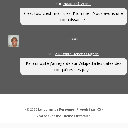
sur
L’AMOUR À MORT !
C'est toi... c'est moi - c'est l'homme ! Nous avons une
connaissance...
jacou
sur
2026 entre France et Algérie
Par curiosité j'ai regardé sur Wikipédia les dates des
conquêtes des pays...
·
© 2026
Le journal de Personne
·
Propulsé par
·
Réalisé avec the
Thème Customizr
·