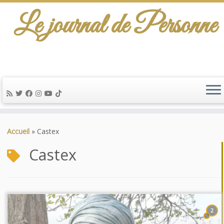
Le journal de Personne
Passer
au
Accueil
»
Castex
contenu
Castex
2