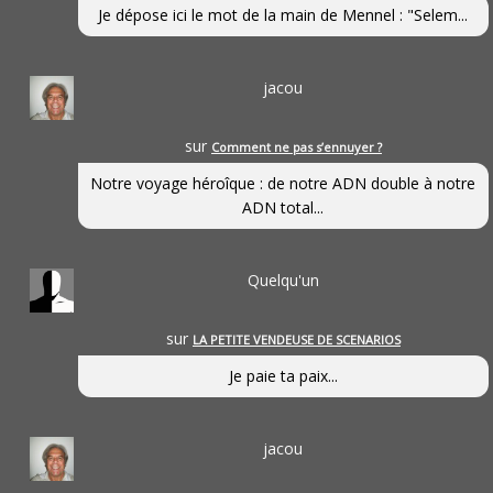
Je dépose ici le mot de la main de Mennel : "Selem...
jacou
sur
Comment ne pas s’ennuyer ?
Notre voyage héroîque : de notre ADN double à notre
ADN total...
Quelqu'un
sur
LA PETITE VENDEUSE DE SCENARIOS
Je paie ta paix...
jacou