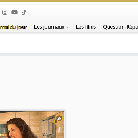
rnal du jour
Les journaux
Les films
Question-Rép
26