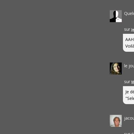
Quel
sur
J
AAH
Voilà
le j
sur
M
Je d
"Sel
jaco
sur