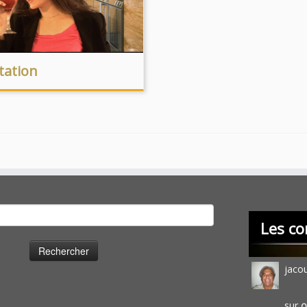
tation
cher :
Les co
jaco
sur
O