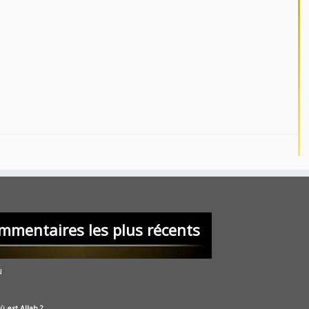
mmentaires les plus récents
u
ù est Allah ?