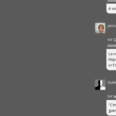
A vo
jaco
sur
C
mond
La n
http
v=T
Quel
sur
J
"C’e
guerr