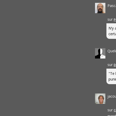
Pasc
sur
P
N’y 
cert
Quel
sur
D
"Te 
punir
jaco
sur
C
mond