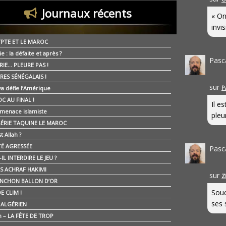
Journaux récents
« On
invis
YPTE ET LE MAROC
ie : la défaite et après ?
Pasc
RIE… PLEURE PAS !
RES SÉNÉGALAIS !
sur
P
ya défie l’Amérique
C AU FINAL !
Il e
 menace islamiste
pleur
GÉRIE TAQUINE LE MAROC
t Allah ?
ÉTÉ AGRESSÉE
Pasc
IL INTERDIRE LE JEU ?
IS ACHRAF HAKIMI
sur
Z
NCHON BALLON D’OR
Souc
E CLIM !
ses 
É ALGÉRIEN
n – LA FÊTE DE TROP