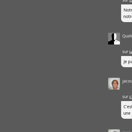
C
Notr
notr
Quel
sur
L
Je pa
jaco
sur
L
C'es
une 