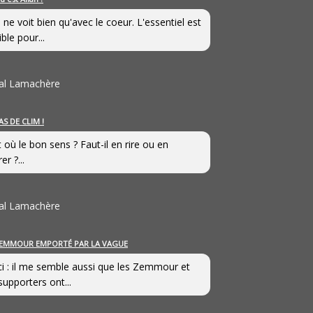
 ne voit bien qu'avec le coeur. L'essentiel est
ible pour...
al Lamachère
AS DE CLIM !
st où le bon sens ? Faut-il en rire ou en
er ?...
al Lamachère
EMMOUR EMPORTÉ PAR LA VAGUE
i : il me semble aussi que les Zemmour et
supporters ont...