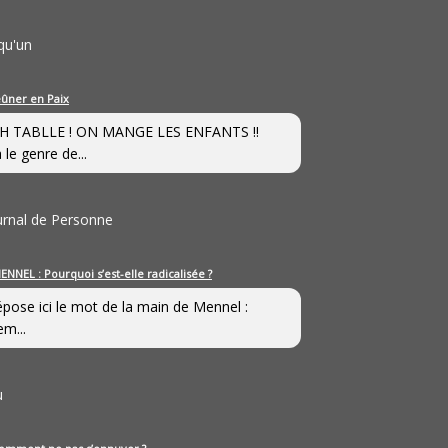
qu'un
eûner en Paix
H TABLLE ! ON MANGE LES ENFANTS !!
 le genre de...
ournal de Personne
ENNEL : Pourquoi s’est-elle radicalisée ?
épose ici le mot de la main de Mennel :
em...
u