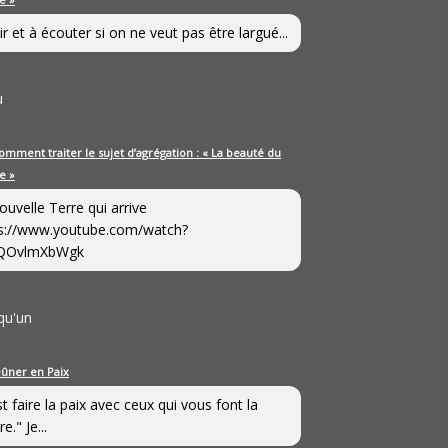
ir et à écouter si on ne veut pas être largué...
u
omment traiter le sujet d’agrégation : « La beauté du
e »
ouvelle Terre qui arrive
s://www.youtube.com/watch?
QOvlmXbWgk
qu'un
eûner en Paix
st faire la paix avec ceux qui vous font la
e." Je...