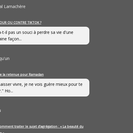
al Lamachère
OUR OU CONTRE TIKTOK ?
a-t-il pas un souci à perdre sa vie d'une
aine façon...
qu'un
e la retenue pour Ramadan
laisser vivre, je ne vois guère mieux pour te
." Ho...
u
omment traiter le sujet d’agrégation : « La beauté du
e »