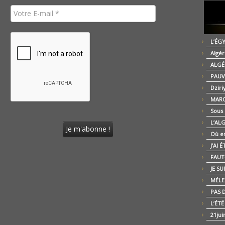
L’ÉG
Algér
ALGÉ
PAUV
Dziri
MARO
Sous
L’AL
Où es
J’AI 
FAUT-
JE SU
MÉLE
PAS D
L’ÉT
21jui