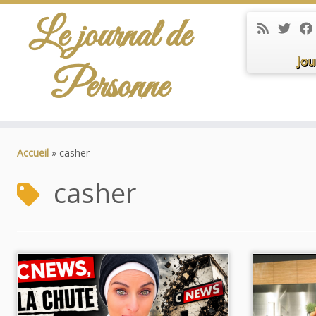
Le journal de
Jou
Personne
Passer
au
Accueil
»
casher
contenu
casher