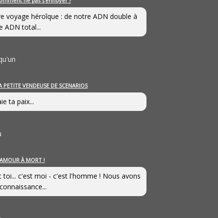
omment ne pas s’ennuyer ?
e voyage héroîque : de notre ADN double à
e ADN total...
qu'un
A PETITE VENDEUSE DE SCENARIOS
ie ta paix...
u
’AMOUR À MORT !
t toi... c'est moi - c'est l'homme ! Nous avons
connaissance...