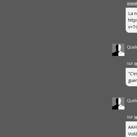
mond
La n
http
v=T
Quel
sur
J
"C’e
guerr
Quel
sur
J
AAH
Voilà