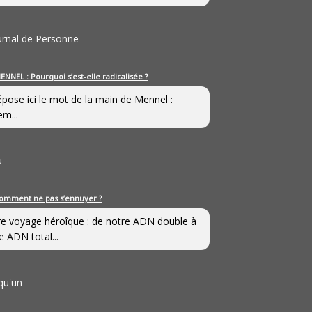
ournal de Personne
ENNEL : Pourquoi s’est-elle radicalisée ?
épose ici le mot de la main de Mennel :
em...
u
omment ne pas s’ennuyer ?
e voyage héroîque : de notre ADN double à
e ADN total...
qu'un