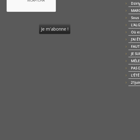
Dziri
MARO
Sous
L’AL
Où es
J’AI 
FAUT-
JE SU
MÉLE
PAS D
L’ÉT
21jui