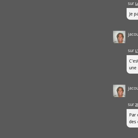
sur
L
Je pa
jaco
sur
L
C'es
une 
jaco
sur
2
Par 
des 