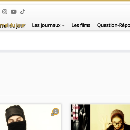
De l'i
rnal du jour
Les journaux
Les films
Question-Rép
2