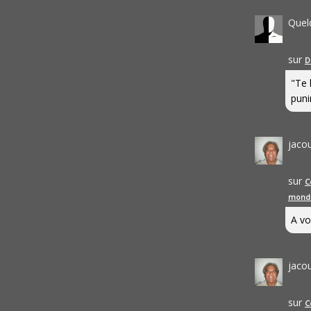
Quel
sur
D
"Te 
punir
jaco
sur
C
mond
A vo
jaco
sur
C