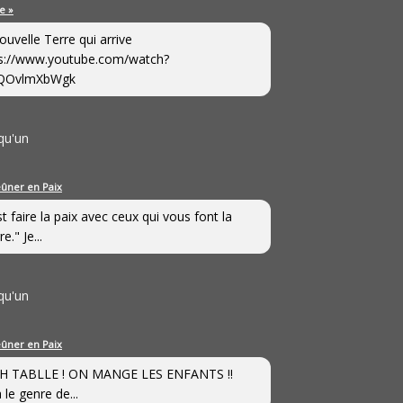
e »
ouvelle Terre qui arrive
s://www.youtube.com/watch?
QOvlmXbWgk
qu'un
eûner en Paix
st faire la paix avec ceux qui vous font la
e." Je...
qu'un
eûner en Paix
H TABLLE ! ON MANGE LES ENFANTS !!
 le genre de...