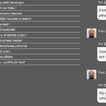
sur
P
ya défie l’Amérique
C AU FINAL !
Il e
 menace islamiste
pleur
GÉRIE TAQUINE LE MAROC
t Allah ?
ÉTÉ AGRESSÉE
Pasc
IL INTERDIRE LE JEU ?
IS ACHRAF HAKIMI
sur
Z
NCHON BALLON D’OR
Souc
E CLIM !
ses 
É ALGÉRIEN
n – LA FÊTE DE TROP
Pasc
sur
P
N’y 
cert