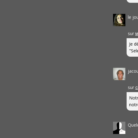
le j
sur
M
Je d
"Sel
jaco
sur
C
Notr
notr
Quel