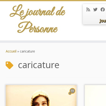
Le journal de
Jou
Personne
Passer
au
Accueil
»
caricature
contenu
caricature
11