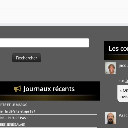
cher :
Les co
jaco
sur
O
Journaux récents
« On
invis
YPTE ET LE MAROC
ie : la défaite et après ?
Pasc
RIE… PLEURE PAS !
RES SÉNÉGALAIS !