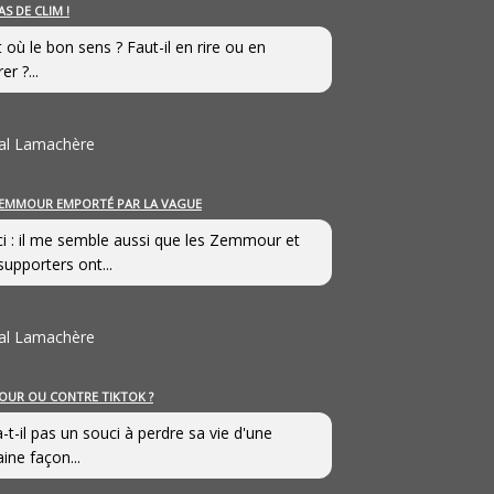
AS DE CLIM !
st où le bon sens ? Faut-il en rire ou en
er ?...
al Lamachère
EMMOUR EMPORTÉ PAR LA VAGUE
i : il me semble aussi que les Zemmour et
supporters ont...
al Lamachère
OUR OU CONTRE TIKTOK ?
a-t-il pas un souci à perdre sa vie d'une
aine façon...