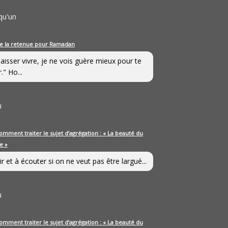
qu'un
e la retenue pour Ramadan
laisser vivre, je ne vois guère mieux pour te
." Ho...
u
omment traiter le sujet d’agrégation : « La beauté du
e »
ir et à écouter si on ne veut pas être largué...
u
omment traiter le sujet d’agrégation : « La beauté du