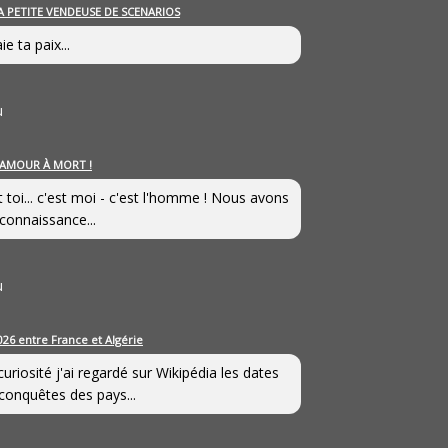
A PETITE VENDEUSE DE SCENARIOS
ie ta paix...
u
’AMOUR À MORT !
t toi... c'est moi - c'est l'homme ! Nous avons
connaissance...
u
026 entre France et Algérie
curiosité j'ai regardé sur Wikipédia les dates
conquêtes des pays...