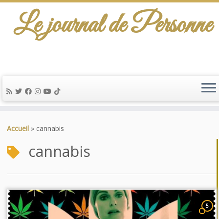
Le journal de Personne
Passer
au
Accueil
»
cannabis
contenu
cannabis
5