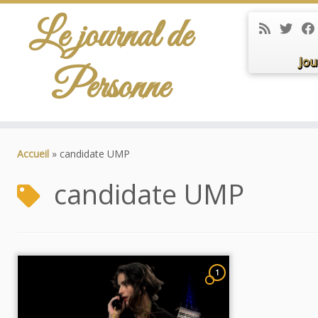
Le journal de
Jou
Personne
Passer
au
Accueil
»
candidate UMP
contenu
candidate UMP
1