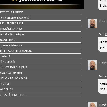
« On
invis
YPTE ET LE MAROC
ie : la défaite et après ?
Pasc
RIE… PLEURE PAS !
RES SÉNÉGALAIS !
sur
P
ya défie l’Amérique
C AU FINAL !
Il e
 menace islamiste
pleur
GÉRIE TAQUINE LE MAROC
t Allah ?
ÉTÉ AGRESSÉE
Pasc
IL INTERDIRE LE JEU ?
IS ACHRAF HAKIMI
sur
Z
NCHON BALLON D’OR
Souc
E CLIM !
ses 
É ALGÉRIEN
n – LA FÊTE DE TROP
Pasc