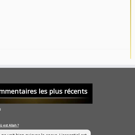
mmentaires les plus récents
u
ù est Allah ?