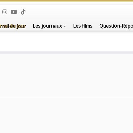
rnal du jour
Les journaux
Les films
Question-Rép