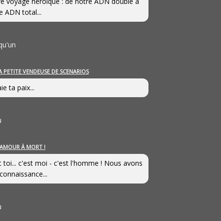
e voyage héroîque : de notre ADN double à
e ADN total...
qu'un
A PETITE VENDEUSE DE SCENARIOS
ie ta paix...
u
’AMOUR À MORT !
t toi... c'est moi - c'est l'homme ! Nous avons
connaissance...
u