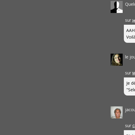
Quel
sur
J
AAH
Voilà
le j
sur
M
Je d
"Sel
jaco
sur
C