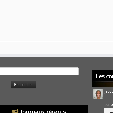
cher :
Les co
jaco
sur
O
Journaux récents