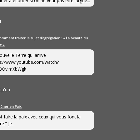
ir et à écouter si on ne veut pas être largué...
u
omment traiter le sujet d’agrégation : « La beauté du
e »
ouvelle Terre qui arrive
s://www.youtube.com/watch?
QOvlmXbWgk
qu'un
eûner en Paix
st faire la paix avec ceux qui vous font la
e." Je...