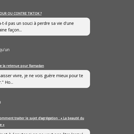
OUR OU CONTRE TIKTOK ?
a-t-il pas un souci à perdre sa vie d'une
aine façon...
qu'un
e la retenue pour Ramadan
laisser vivre, je ne vois guère mieux pour te
." Ho...
u
omment traiter le sujet d’agrégation : « La beauté du
e »