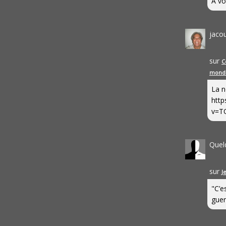
A vo
jaco
sur
C
mond
La n
http
v=T
Quel
sur
J
"C’e
guerr