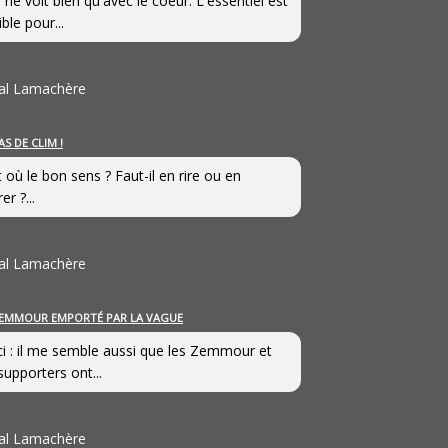
 ne voit bien qu'avec le coeur. L'essentiel est
ible pour...
al Lamachère
AS DE CLIM !
st où le bon sens ? Faut-il en rire ou en
er ?...
al Lamachère
EMMOUR EMPORTÉ PAR LA VAGUE
i : il me semble aussi que les Zemmour et
supporters ont...
al Lamachère