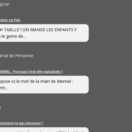
qu'un
eûner en Paix
H TABLLE ! ON MANGE LES ENFANTS !!
 le genre de...
ournal de Personne
ENNEL : Pourquoi s’est-elle radicalisée ?
épose ici le mot de la main de Mennel :
em...
u
omment ne pas s’ennuyer ?