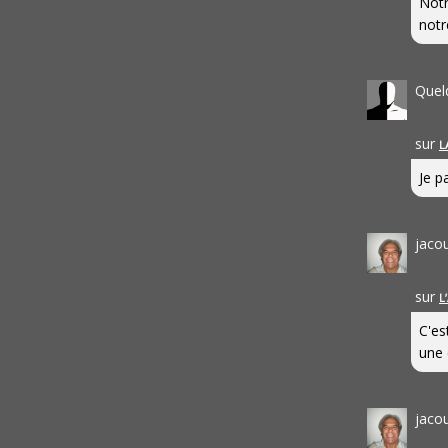
Notr
notr
Quel
sur
L
Je pa
jaco
sur
L
C'es
une 
jaco