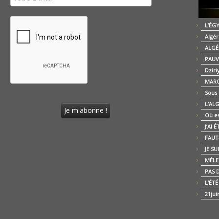
L’ÉG
Algér
ALGÉ
PAUV
Dziri
MARO
Sous
L’AL
Où es
J’AI 
FAUT-
JE SU
MÉLE
PAS D
L’ÉT
21jui