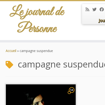
Le journal de
Jou
Personne
Passer
au
Accueil
»
campagne suspendue
contenu
campagne suspendu
54