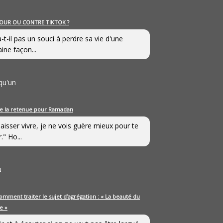
OUR OU CONTRE TIKTOK ?
a-t-il pas un souci à perdre sa vie d'une
aine façon...
qu'un
e la retenue pour Ramadan
laisser vivre, je ne vois guère mieux pour te
." Ho...
u
omment traiter le sujet d’agrégation : « La beauté du
e »