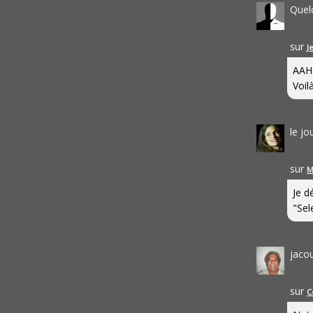
Quel
sur
J
AAH
Voilà
le j
sur
M
Je d
"Sel
jaco
sur
C