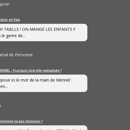
qu'un
eûner en Paix
H TABLLE ! ON MANGE LES ENFANTS !!
 le genre de...
ournal de Personne
ENNEL : Pourquoi s’est-elle radicalisée ?
épose ici le mot de la main de Mennel :
em...
u
omment ne pas s’ennuyer ?