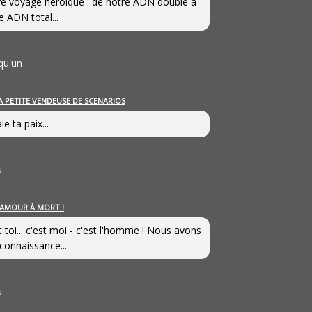
e voyage héroîque : de notre ADN double à
e ADN total...
qu'un
A PETITE VENDEUSE DE SCENARIOS
ie ta paix...
u
’AMOUR À MORT !
t toi... c'est moi - c'est l'homme ! Nous avons
connaissance...
u