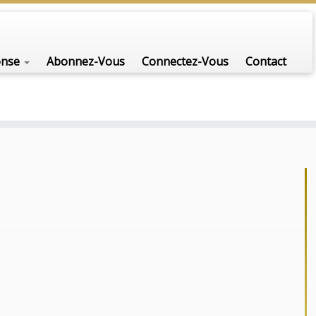
nfo-scénario pour traiter une question d'actualité…
onse
Abonnez-Vous
Connectez-Vous
Contact