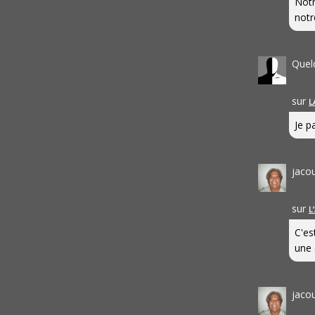
Notr
notr
Quel
sur
L
Je pa
jaco
sur
L
C'es
une 
jaco