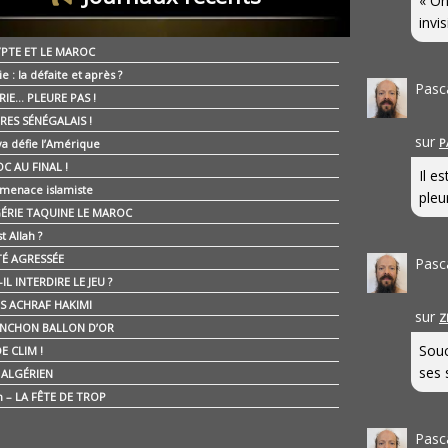
« On
invis
YPTE ET LE MAROC
ie : la défaite et après ?
Pasc
RIE… PLEURE PAS !
RES SÉNÉGALAIS !
sur
P
ya défie l’Amérique
C AU FINAL !
Il e
 menace islamiste
pleur
GÉRIE TAQUINE LE MAROC
t Allah ?
ÉTÉ AGRESSÉE
Pasc
IL INTERDIRE LE JEU ?
IS ACHRAF HAKIMI
sur
Z
NCHON BALLON D’OR
Souc
E CLIM !
ses 
É ALGÉRIEN
n – LA FÊTE DE TROP
Pasc