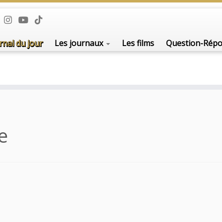
De l'i
rnal du jour
Les journaux
Les films
Question-Rép
e