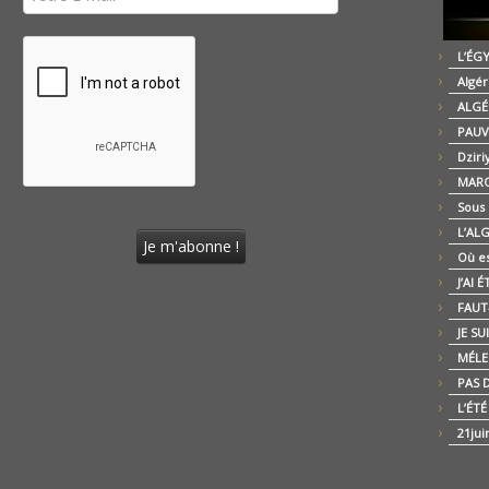
L’ÉG
Algér
ALGÉ
PAUV
Dziri
MARO
Sous
L’AL
Où es
J’AI 
FAUT-
JE SU
MÉLE
PAS D
L’ÉT
21jui