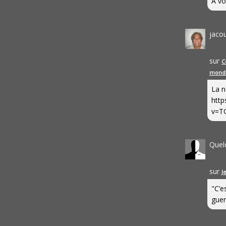
A vo
jaco
sur
C
mond
La n
http
v=T
Quel
sur
J
"C’e
guerr