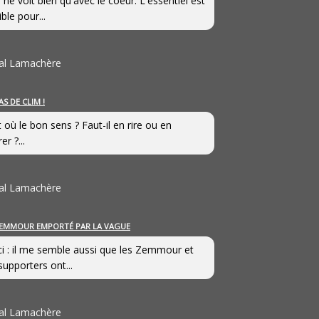
 ne voit bien qu'avec le coeur. L'essentiel est
ible pour...
al Lamachère
AS DE CLIM !
st où le bon sens ? Faut-il en rire ou en
er ?...
al Lamachère
EMMOUR EMPORTÉ PAR LA VAGUE
i : il me semble aussi que les Zemmour et
supporters ont...
al Lamachère