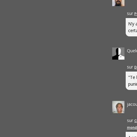
sur
P
N’y 
cert
Quel
sur
D
"Te 
punir
jaco
sur
C
mond