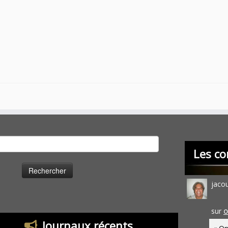
cher :
Les co
jaco
sur
O
Journaux récents