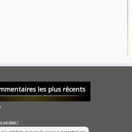
mmentaires les plus récents
u
ù est Allah ?