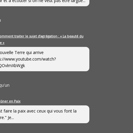
ir et à écouter si on ne veut pas être largué...
u
omment traiter le sujet d’agrégation : « La beauté du
e »
ouvelle Terre qui arrive
s://www.youtube.com/watch?
QOvlmXbWgk
qu'un
eûner en Paix
st faire la paix avec ceux qui vous font la
e." Je...