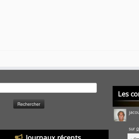
cher :
Les co
jaco
sur
O
Journaux récents