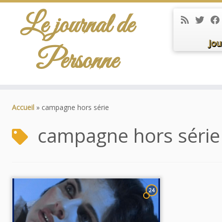
Le journal de
Jou
Personne
Passer
au
Accueil
»
campagne hors série
contenu
campagne hors série
24