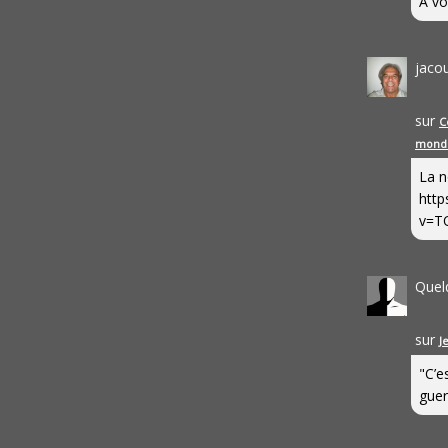
A vo
jaco
sur
C
mond
La n
http
v=T
Quel
sur
J
"C’e
guerr