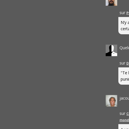
sur
P
N’y 
cert
Quel
sur
D
"Te 
punir
jaco
sur
C
mond