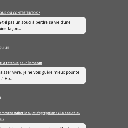
OUR OU CONTRE TIKTOK ?
a-t-il pas un souci à perdre sa vie d'une
aine façon...
qu'un
e la retenue pour Ramadan
laisser vivre, je ne vois guère mieux pour te
." Ho...
u
omment traiter le sujet d’agrégation : « La beauté du
e »