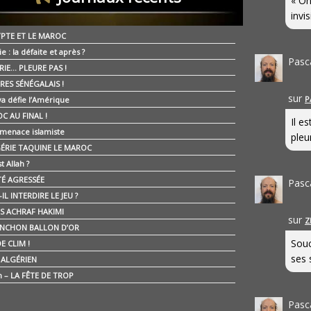
« On
invis
YPTE ET LE MAROC
ie : la défaite et après ?
Pasc
RIE… PLEURE PAS !
RES SÉNÉGALAIS !
sur
P
ya défie l’Amérique
C AU FINAL !
Il e
 menace islamiste
pleur
GÉRIE TAQUINE LE MAROC
t Allah ?
ÉTÉ AGRESSÉE
Pasc
IL INTERDIRE LE JEU ?
IS ACHRAF HAKIMI
sur
Z
NCHON BALLON D’OR
Souc
E CLIM !
ses 
É ALGÉRIEN
n – LA FÊTE DE TROP
Pasc