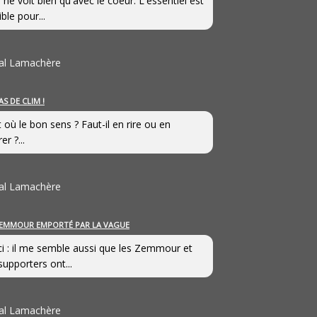
 ne voit bien qu'avec le coeur. L'essentiel est
ible pour...
al Lamachère
AS DE CLIM !
st où le bon sens ? Faut-il en rire ou en
er ?...
al Lamachère
EMMOUR EMPORTÉ PAR LA VAGUE
i : il me semble aussi que les Zemmour et
supporters ont...
al Lamachère