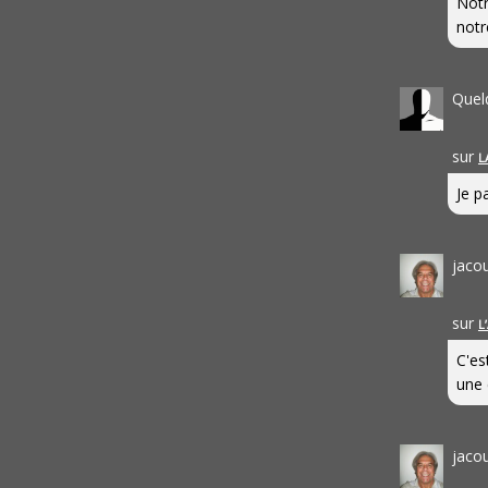
Notr
notr
Quel
sur
L
Je pa
jaco
sur
L
C'es
une 
jaco