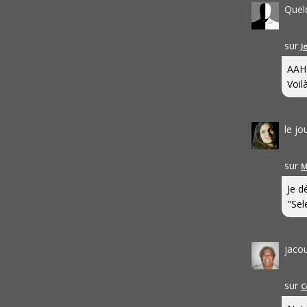
Quel
sur
J
AAH
Voilà
le j
sur
M
Je d
"Sel
jaco
sur
C