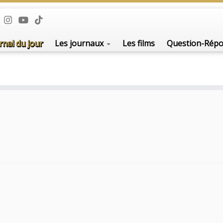
rnal du jour
Les journaux
Les films
Question-Rép