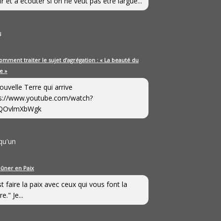
ir et à écouter si on ne veut pas être largué...
u
omment traiter le sujet d’agrégation : « La beauté du
e »
ouvelle Terre qui arrive
s://www.youtube.com/watch?
QOvlmXbWgk
qu'un
eûner en Paix
st faire la paix avec ceux qui vous font la
e." Je...