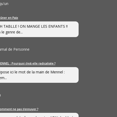
qu'un
eûner en Paix
H TABLLE ! ON MANGE LES ENFANTS !!
 le genre de...
ournal de Personne
ENNEL : Pourquoi s’est-elle radicalisée ?
épose ici le mot de la main de Mennel :
em...
u
omment ne pas s’ennuyer ?