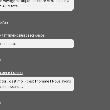
e voyage héroîque : de notre ADN double à
e ADN total...
qu'un
A PETITE VENDEUSE DE SCENARIOS
ie ta paix...
u
’AMOUR À MORT !
t toi... c'est moi - c'est l'homme ! Nous avons
connaissance...
u