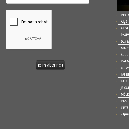
L’ÉG
Algér
ALGÉ
PAUV
Dziri
MARO
Sous
L’AL
Où es
J’AI 
FAUT-
JE SU
MÉLE
PAS D
L’ÉT
21jui