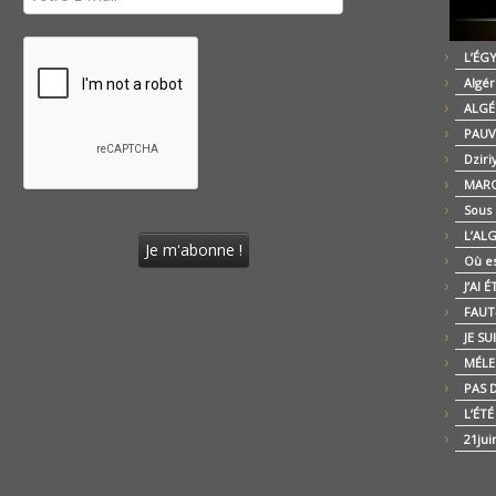
L’ÉG
Algér
ALGÉ
PAUV
Dziri
MARO
Sous
L’AL
Où es
J’AI 
FAUT-
JE SU
MÉLE
PAS D
L’ÉT
21jui