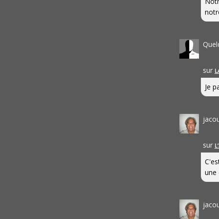
Notr
notr
Quel
sur
L
Je pa
jaco
sur
L
C'es
une 
jaco