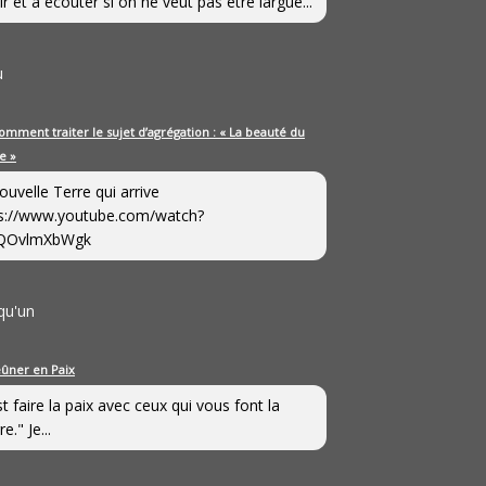
ir et à écouter si on ne veut pas être largué...
u
omment traiter le sujet d’agrégation : « La beauté du
e »
ouvelle Terre qui arrive
s://www.youtube.com/watch?
QOvlmXbWgk
qu'un
eûner en Paix
st faire la paix avec ceux qui vous font la
e." Je...