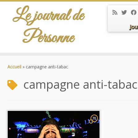
Le journal de
Jou
Personne
Passer
au
Accueil
»
campagne anti-tabac
contenu
campagne anti-tabac
70