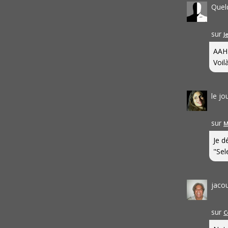
Quel
sur
J
AAH
Voilà
le j
sur
M
Je d
"Sel
jaco
sur
C