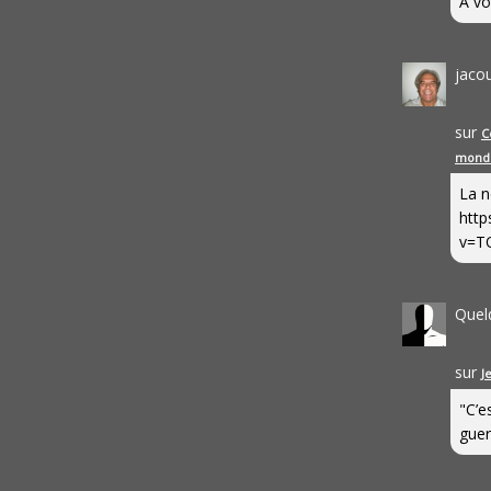
A vo
jaco
sur
C
mond
La n
http
v=T
Quel
sur
J
"C’e
guerr