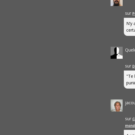
sur
P
N’y 
cert
Quel
sur
D
"Te 
punir
jaco
sur
C
mond