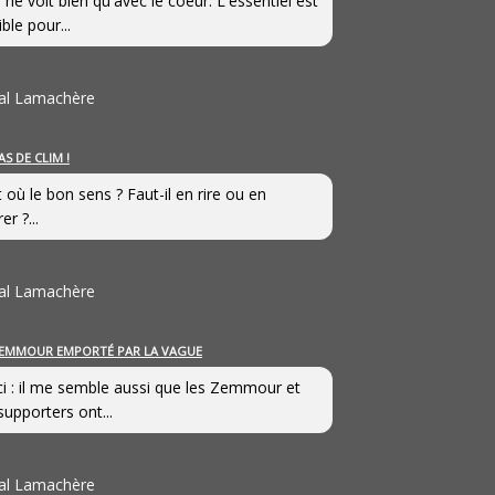
 ne voit bien qu'avec le coeur. L'essentiel est
ible pour...
al Lamachère
AS DE CLIM !
st où le bon sens ? Faut-il en rire ou en
er ?...
al Lamachère
EMMOUR EMPORTÉ PAR LA VAGUE
i : il me semble aussi que les Zemmour et
supporters ont...
al Lamachère