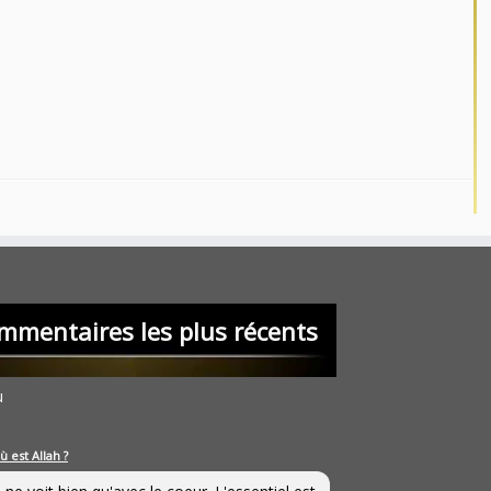
mmentaires les plus récents
u
ù est Allah ?