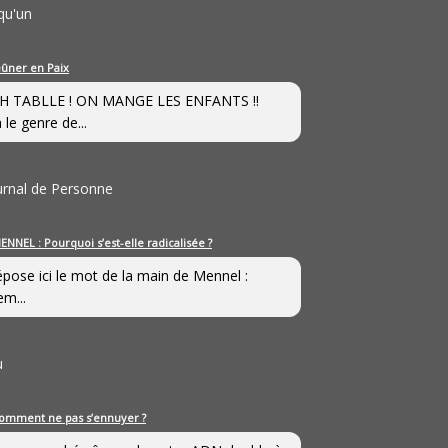
qu'un
eûner en Paix
H TABLLE ! ON MANGE LES ENFANTS !!
 le genre de...
ournal de Personne
ENNEL : Pourquoi s’est-elle radicalisée ?
épose ici le mot de la main de Mennel :
em...
u
omment ne pas s’ennuyer ?