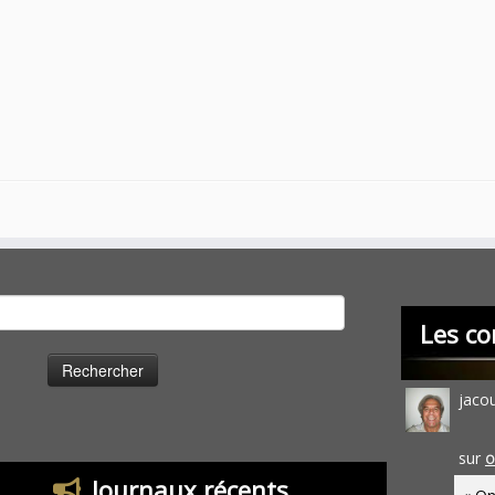
cher :
Les co
jaco
sur
O
Journaux récents