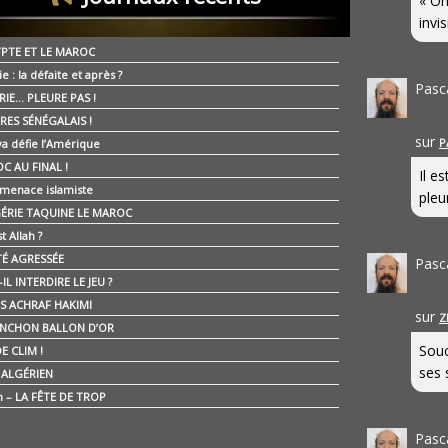
« On
invis
YPTE ET LE MAROC
ie : la défaite et après ?
Pasc
RIE… PLEURE PAS !
RES SÉNÉGALAIS !
sur
P
ya défie l’Amérique
C AU FINAL !
Il e
 menace islamiste
pleur
GÉRIE TAQUINE LE MAROC
t Allah ?
ÉTÉ AGRESSÉE
Pasc
IL INTERDIRE LE JEU ?
IS ACHRAF HAKIMI
sur
Z
NCHON BALLON D’OR
Souc
E CLIM !
ses 
É ALGÉRIEN
n – LA FÊTE DE TROP
Pasc