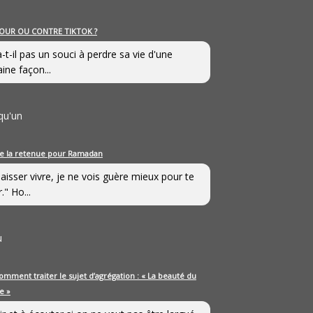
OUR OU CONTRE TIKTOK ?
a-t-il pas un souci à perdre sa vie d'une
aine façon...
qu'un
e la retenue pour Ramadan
laisser vivre, je ne vois guère mieux pour te
." Ho...
u
omment traiter le sujet d’agrégation : « La beauté du
e »