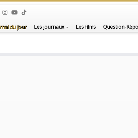
rnal du jour
Les journaux
Les films
Question-Rép