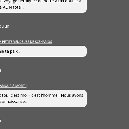
e voyage héroîque : de notre ADN double à
e ADN total...
qu'un
A PETITE VENDEUSE DE SCENARIOS
ie ta paix...
u
’AMOUR À MORT !
t toi... c'est moi - c'est l'homme ! Nous avons
connaissance...
u