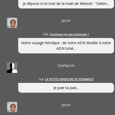
Je dépose ici le mot de la main de Mennel : "Selem...
jacou
sur
Comment ne pas s’ennuyer ?
Notre voyage héroîque : de notre ADN double à notre
ADN total...
Quelqu'un
sur
LA PETITE VENDEUSE DE SCENARIOS
Je paie ta paix...
jacou