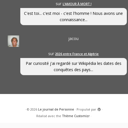
sur
L’AMOUR À MORT !
C'est toi... c'est moi - c'est l'homme ! Nous avons une
connaissance...
jacou
sur
2026 entre France et Algérie
Par curiosité j'ai regardé sur Wikipédia les dates des
conquêtes des pays...
·
© 2026
Le journal de Personne
·
Propulsé par
·
Réalisé avec the
Thème Customizr
·