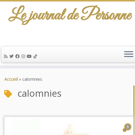
Le journal de Personne
Passer
au
Accueil
»
calomnies
contenu
calomnies
5