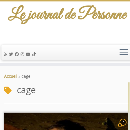
Le journal de Personne
Passer
au
Accueil
»
cage
contenu
cage
7