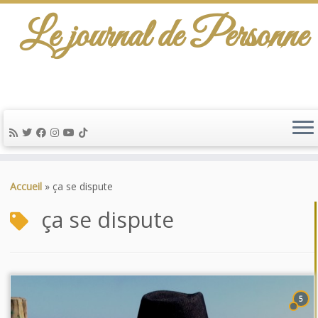
Le journal de Personne
Passer
au
Accueil
»
ça se dispute
contenu
ça se dispute
5