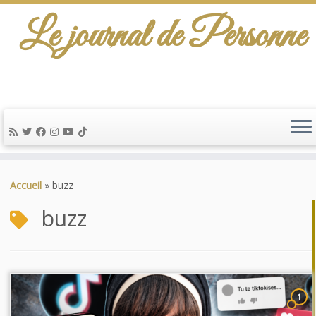
Le journal de Personne
Passer
au
Accueil
»
buzz
contenu
buzz
1